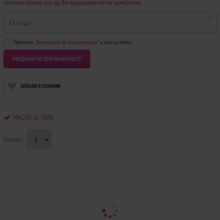
получим отново или да Ви предложим негов заместител.
Ел. поща
Прочетох „
Политиката за поверителност
“ и съм съгласен.
УВЕДОМИ МЕ ПРИ НАЛИЧНОСТ!
ДОБАВИ В ЛЮБИМИ
МАСЛО ЗА ТЯЛО
Рейтинг: