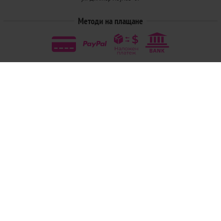
Методи на плащане
Следвайте ни
© 2026
Магазини Ivis: Парфюми, Козметика, Гримове, Био храни и напитки
- Всички права запазени.
Изработка на онлайн магазин
Valival Commerce