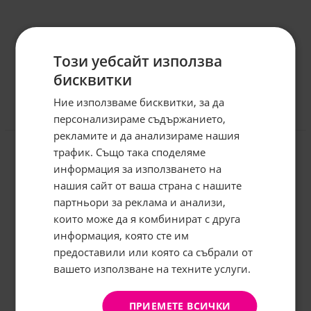
Този уебсайт използва
бисквитки
Ние използваме бисквитки, за да
персонализираме съдържанието,
Отзиви към продукт
рекламите и да анализираме нашия
трафик. Също така споделяме
КОМЕНТИРАЙ
информация за използването на
нашия сайт от ваша страна с нашите
Абонирайте се за бюлетина и
грабнете
-5%
отстъпка!
партньори за реклама и анализи,
които може да я комбинират с друга
Имейл:
информация, която сте им
предоставили или която са събрали от
вашето използване на техните услуги.
АБОНИРАНЕ
Не, благодаря
ПРИЕМЕТЕ ВСИЧКИ