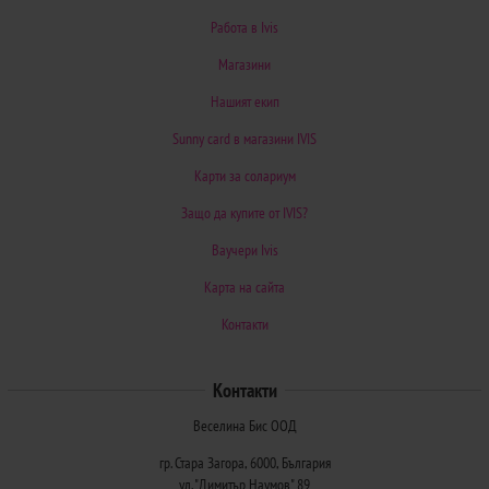
Работа в Ivis
Магазини
Нашият екип
Sunny card в магазини IVIS
Карти за солариум
Защо да купите от IVIS?
Ваучери Ivis
Карта на сайта
Контакти
Контакти
Веселина Бис ООД
гр. Стара Загора, 6000, България
ул. "Димитър Наумов" 89