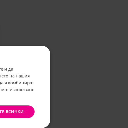
е и да
нето на нашия
 да я комбинират
ашето използване
ТЕ ВСИЧКИ