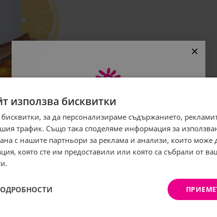
йт използва бисквитки
 бисквитки, за да персонализираме съдържанието, рекламит
Абонирайте се за бюлетина
шия трафик. Също така споделяме информация за използва
и грабнете
-5%
отстъпка!
рана с нашите партньори за реклама и анализи, които може
ция, която сте им предоставили или която са събрали от в
Имейл:
и.
ПОДРОБНОСТИ
ПРИЕМЕ
АБОНИРАНЕ