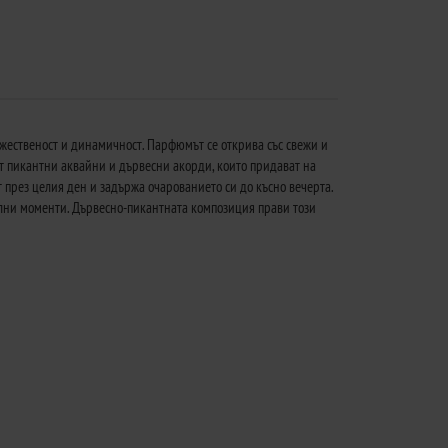
жественост и динамичност. Парфюмът се открива със свежи и
т пикантни аквайни и дървесни акорди, които придават на
 през целия ден и задържа очарованието си до късно вечерта.
циални моменти. Дървесно-пикантната композиция прави този