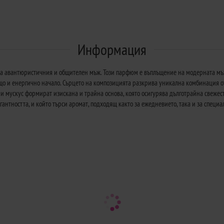
Информация
о за авантюристичния и общителен мъж. Този парфюм е въплъщение на модерната мъ
ящо и енергично начало. Сърцето на композицията разкрива уникална комбинация о
 и мускус формират изискана и трайна основа, която осигурява дълготрайна свежест
егантността, и който търси аромат, подходящ както за ежедневието, така и за спе