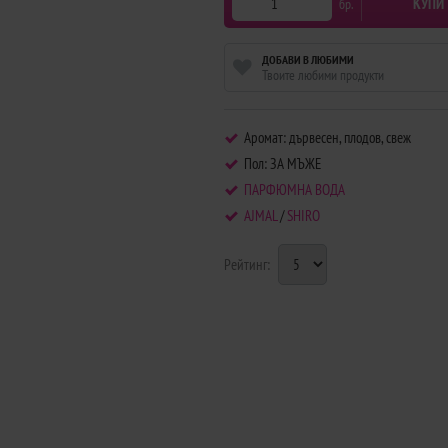
КУПИ
бр.
ДОБАВИ В ЛЮБИМИ
Твоите любими продукти
Аромат: дървесен, плодов, свеж
Пол: ЗА МЪЖЕ
ПАРФЮМНА ВОДА
AJMAL
/
SHIRO
Рейтинг: