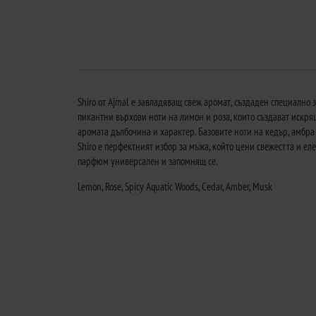
Shiro от Ajmal е завладяващ свеж аромат, създаден специалн
пикантни върхови ноти на лимон и роза, които създават искр
аромата дълбочина и характер. Базовите ноти на кедър, амбра
Shiro е перфектният избор за мъжа, който цени свежестта и ел
парфюм универсален и запомнящ се.
Lemon, Rose, Spicy Aquatic Woods, Cedar, Amber, Musk