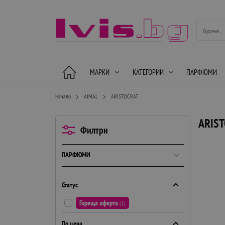
МАРКИ
КАТЕГОРИИ
ПАРФЮМИ
Начало
AJMAL
ARISTOCRAT
ARIS
Филтри
ПАРФЮМИ
Статус
Гореща оферта
(1)
По цена