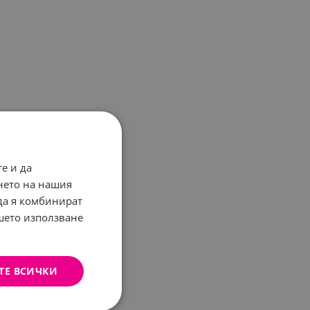
е и да
нето на нашия
 да я комбинират
ашето използване
ТЕ ВСИЧКИ