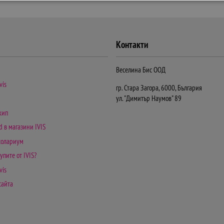
Контакти
Веселина Бис ООД
vis
гр. Стара Загора, 6000, България
ул. "Димитър Наумов" 89
кип
d в магазини IVIS
 солариум
упите от IVIS?
vis
сайта