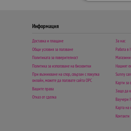
Информация
Доставка и плащане
За нас
Общи условия за ползване
Работа в I
Политиката за поверителност
Магазини
Политика за използване на бисквитки
Нашият е
При възникване на спор, свързан с покупка
Sunny car
онлайн, можете да ползвате сайта ОРС
Карти за
Вашите права
Защо да к
Отказ от сделка
Ваучери I
Карта на 
Контакти