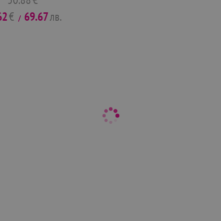
62
€
69.67
лв.
/