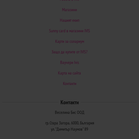
Магазини
Нашият екип
Sunny card в магазини IVIS
Карти за солариум
Защо да купите от IVIS?
Ваучери Ivis
Карта на сайта
Контакти
Контакти
Веселина Бис ООД
гр. Стара Загора, 6000, България
ул. "Димитър Наумов" 89