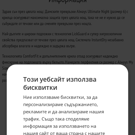
Здрав сън през цялата нощ: Дамските превръзки Always Ultimate Night (размер 6) с
крилца осигуряват максимална защита през цялата нощ, така че не е нужно да се
събуждате от течове или да сменяте превръзки през нощта.
Най-дългите и широки подложки с технология LickGuard и супер хигроскопични
свойства предпазват от течове през цялата нощ. Системата InstantDry незабавно
абсорбира влагата и надеждно я задържа вътре.
Технологията ComfortFit и допълнителните крила отзад осигуряват надеждно
фиксиране на подложката върху бельото. Намерете перфектния си размер с Always My
Size, персонализирана система за определяне на размера, която ви помага да
намерите най-добрата Always защита за критични дни според вашето проливане и
Този уебсайт използва
размер на бельото.
бисквитки
Ние използваме бисквитки, за да
персонализираме съдържанието,
рекламите и да анализираме нашия
трафик. Също така споделяме
информация за използването на
нашия сайт от ваша страна с нашите
Абонирайте се за бюлетина и