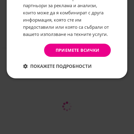
грабнете
-5%
отстъпка!
партньори за реклама и анализи,
които може да я комбинират с друга
Имейл:
информация, която сте им
предоставили или която са събрали от
вашето използване на техните услуги.
АБОНИРАНЕ
Не, благодаря
Отзиви към продукт
ПРИЕМЕТЕ ВСИЧКИ
КОМЕНТИРАЙ
ПОКАЖЕТЕ ПОДРОБНОСТИ