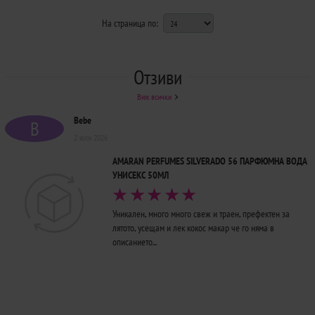
На страница по:
Отзиви
Виж всички
Bebe
B
2 юли 2026
AMARAN PERFUMES SILVERADO 56 ПАРФЮМНА ВОДА
УНИСЕКС 50МЛ
Уникален, много много свеж и траен, префектен за
лятото, усещам и лек кокос макар че го няма в
описанието...