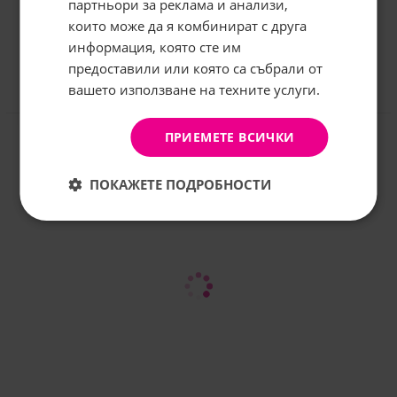
грабнете
-5%
отстъпка!
партньори за реклама и анализи,
които може да я комбинират с друга
Имейл:
информация, която сте им
предоставили или която са събрали от
вашето използване на техните услуги.
АБОНИРАНЕ
Отзиви към продукт
Не, благодаря
ПРИЕМЕТЕ ВСИЧКИ
КОМЕНТИРАЙ
ПОКАЖЕТЕ ПОДРОБНОСТИ