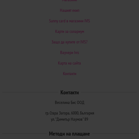
Нашият екип
Sunny card в магазини IVIS
Карти за солариум
Защо да купите от IVIS?
Ваучери Ivis
Карта на сайта
Контакти
Контакти
Веселина Бис ООД
гр. Стара Загора, 6000, България
ул. "Димитър Наумов" 89
Методи на плащане