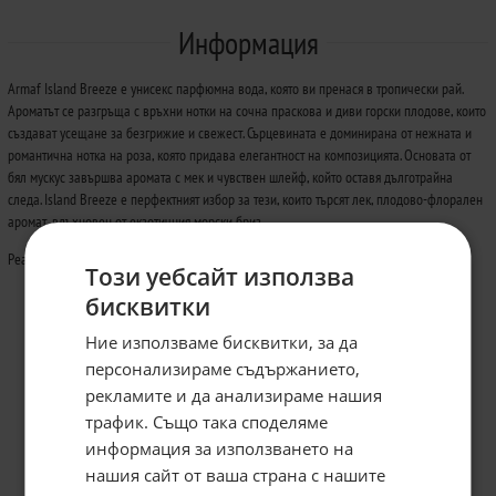
Информация
Armaf Island Breeze е унисекс парфюмна вода, която ви пренася в тропически рай.
Ароматът се разгръща с връхни нотки на сочна праскова и диви горски плодове, които
създават усещане за безгрижие и свежест. Сърцевината е доминирана от нежната и
романтична нотка на роза, която придава елегантност на композицията. Основата от
бял мускус завършва аромата с мек и чувствен шлейф, който оставя дълготрайна
следа. Island Breeze е перфектният избор за тези, които търсят лек, плодово-флорален
аромат, вдъхновен от екзотичния морски бриз.
Peach, Wild Berries, Rose, White Musk
Този уебсайт използва
бисквитки
Ние използваме бисквитки, за да
персонализираме съдържанието,
рекламите и да анализираме нашия
трафик. Също така споделяме
информация за използването на
нашия сайт от ваша страна с нашите
Абонирайте се за бюлетина и