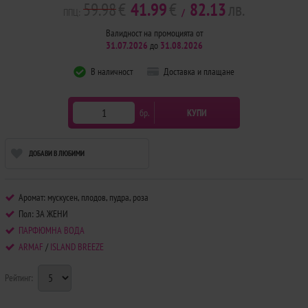
59.98
€
41.99
€
82.13
лв.
ППЦ:
/
Валидност на промоцията от
31.07.2026
до
31.08.2026
В наличност
Доставка и плащане
бр.
КУПИ
ДОБАВИ В ЛЮБИМИ
Аромат: мускусен, плодов, пудра, роза
Пол: ЗА ЖЕНИ
ПАРФЮМНА ВОДА
ARMAF
/
ISLAND BREEZE
Рейтинг: