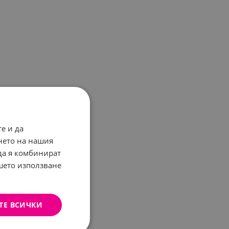
е и да
нето на нашия
 да я комбинират
ашето използване
ТЕ ВСИЧКИ