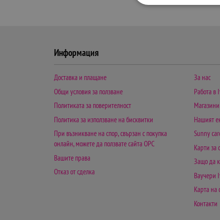
Информация
Доставка и плащане
За нас
Общи условия за ползване
Работа в I
Политиката за поверителност
Магазини
Политика за използване на бисквитки
Нашият е
При възникване на спор, свързан с покупка
Sunny car
онлайн, можете да ползвате сайта ОРС
Карти за
Вашите права
Защо да к
Отказ от сделка
Ваучери I
Карта на 
Контакти