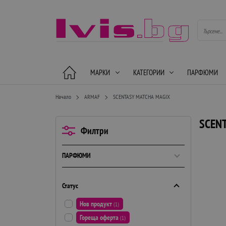
МАРКИ
КАТЕГОРИИ
ПАРФЮМИ
Начало
ARMAF
SCENTASY MATCHA MAGIX
SCEN
Филтри
ПАРФЮМИ
Статус
Нов продукт
(1)
Гореща оферта
(1)