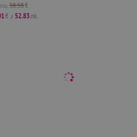
38.58
€
ППЦ:
01
€
52.83
лв.
/