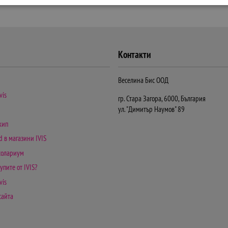
Контакти
Веселина Бис ООД
vis
гр. Стара Загора, 6000, България
ул. "Димитър Наумов" 89
кип
d в магазини IVIS
 солариум
упите от IVIS?
vis
сайта