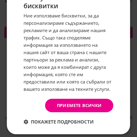
AROMA КРЕМ ЗА ЛИЦЕ ЛИМОН 75МЛ
AROMA КРЕМ ЗА ЛИЦЕ НЕВЕН 75МЛ
бисквитки
2.38
€
4.65
лв.
2.38
€
4.65
лв.
/
/
Ние използваме бисквитки, за да
персонализираме съдържанието,
рекламите и да анализираме нашия
КУПИ
КУПИ
трафик. Също така споделяме
информация за използването на
нашия сайт от ваша страна с нашите
Абонирайте се за бюлетина и
грабнете
-5%
отстъпка!
партньори за реклама и анализи,
които може да я комбинират с друга
Имейл:
информация, която сте им
предоставили или която са събрали от
вашето използване на техните услуги.
АБОНИРАНЕ
Не, благодаря
ПРИЕМЕТЕ ВСИЧКИ
AROMA КРЕМ ЗА ЛИЦЕ С ВИТАМИНИ
АРОМА КРЕМ МЕДИКО ИДЕАЛ 40МЛ
ПОКАЖЕТЕ ПОДРОБНОСТИ
А+Е 75МЛ
2.38
€
4.65
лв.
/
2.38
€
4.65
лв.
/