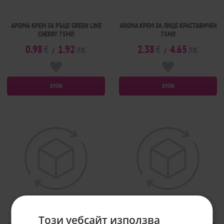
АРОМА КРЕМ ЗА РЪЦЕ GREEN LINE
AROMA КРЕМ ЗА ЛИЦЕ КРАСТАВИЧЕН
CHERRY 75МЛ
75МЛ
0.98
€
1.92
лв.
2.38
€
4.65
лв.
/
/
КУПИ
КУПИ
Този уебсайт използва