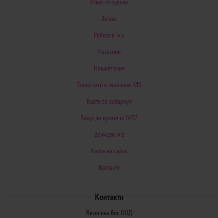
Отказ от сделка
За нас
Работа в Ivis
Магазини
Нашият екип
Sunny card в магазини IVIS
Карти за солариум
Защо да купите от IVIS?
Ваучери Ivis
Карта на сайта
Контакти
Контакти
Веселина Бис ООД