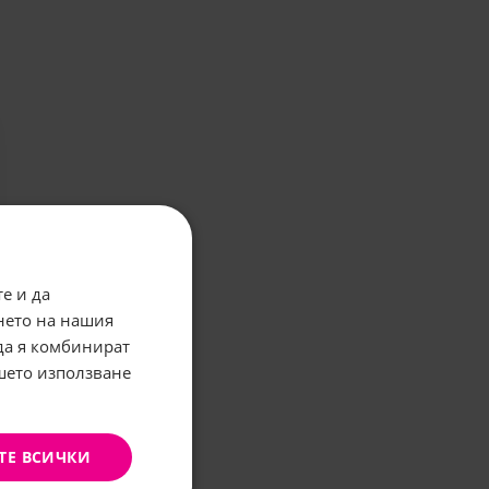
е и да
нето на нашия
 да я комбинират
ашето използване
ТЕ ВСИЧКИ