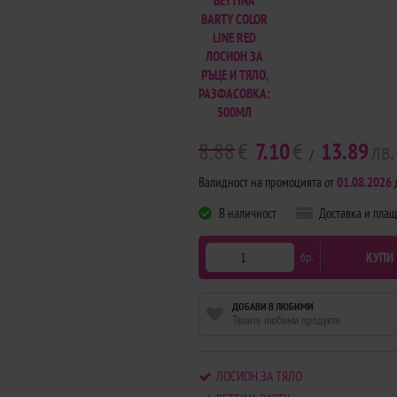
BETTINA
BARTY COLOR
LINE RED
ЛОСИОН ЗА
РЪЦЕ И ТЯЛО,
РАЗФАСОВКА:
500МЛ
8.88
€
7.10
€
13.89
лв.
/
Валидност на промоцията от
01.08.2026
В наличност
Доставка и пла
КУПИ
бр.
ДОБАВИ В ЛЮБИМИ
Твоите любими продукти
ЛОСИОН ЗА ТЯЛО