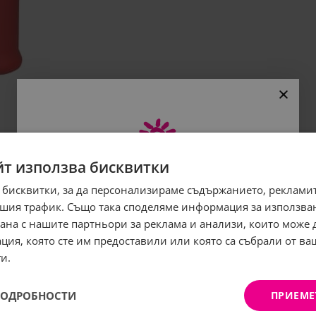
йт използва бисквитки
 бисквитки, за да персонализираме съдържанието, рекламит
Абонирайте се за бюлетина
шия трафик. Също така споделяме информация за използва
и грабнете
-5%
отстъпка!
рана с нашите партньори за реклама и анализи, които може
ция, която сте им предоставили или която са събрали от в
Имейл:
и.
ПОДРОБНОСТИ
ПРИЕМЕ
АБОНИРАНЕ