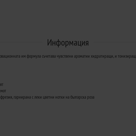
Информация
новационната им формула съчетава чувствени ароматии хидратиращи, и тонизиращ
ят
амот
 фрезия, гарнирана с леки цветни нотки на българска роза