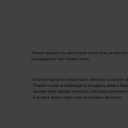
Линията предлага три цветни серии нежна грижа за тялото.И
индивидуалност чрез Червена линия.
Елегантно подчертава изяществото и тайнството на женския св
- Плодовите нотки са комбинация от мандарина, лимон и берг
- Цветният букет поражда изисканост, съчетаваща великолепна
- В основата звънтят сладки нотки на ванилия и бял мускус