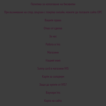
Политика за използване на бисквитки
При възникване на спор, свързан с покупка онлайн, можете да ползвате сайта ОРС
Вашите права
Отказ от сделка
За нас
Работа в Ivis
Магазини
Нашият екип
Sunny card в магазини IVIS
Карти за солариум
Защо да купите от IVIS?
Ваучери Ivis
Карта на сайта