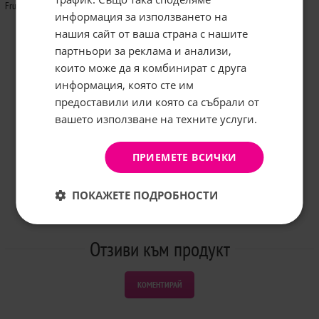
Fruit Extract (Soap nut)
информация за използването на
нашия сайт от ваша страна с нашите
Абонирайте се за бюлетина и
грабнете
-5%
отстъпка!
партньори за реклама и анализи,
които може да я комбинират с друга
Имейл:
информация, която сте им
предоставили или която са събрали от
вашето използване на техните услуги.
АБОНИРАНЕ
Не, благодаря
ПРИЕМЕТЕ ВСИЧКИ
ПОКАЖЕТЕ ПОДРОБНОСТИ
Отзиви към продукт
КОМЕНТИРАЙ