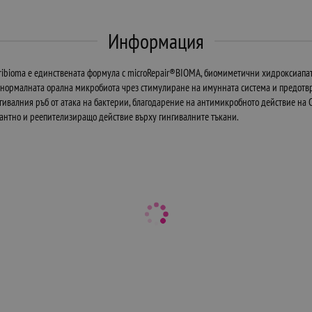
Информация
® Peribioma е единствената формула с microRepair®BIOMA, биомиметични хидроксиап
 нормалната орална микробиота чрез стимулиране на имунната система и предотвра
гивалния ръб от атака на бактерии, благодарение на антимикробното действие на 
дантно и реепителизиращо действие върху гингивалните тъкани.