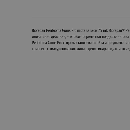
Biorepair Peribioma Gums Pro паста за зъби 75 ml: Biorepair
иновативно действие, които благоприятстват поддържането на
Peribioma Gums Pro също възстановява емайла и предпазва гин
комплекс с хиалуронова киселина с детоксикиращо, антиокси