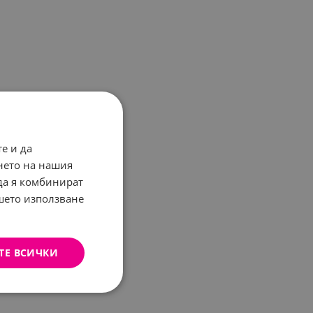
е и да
нето на нашия
 да я комбинират
ашето използване
ТЕ ВСИЧКИ