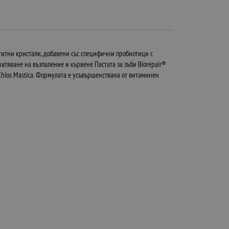
атитни кристали, добавени със специфични пробиотици с
тяване на възпаление и кървене Пастата за зъби Biorepair®
Chios Mastica. Формулата е усъвършенствана от витаминен