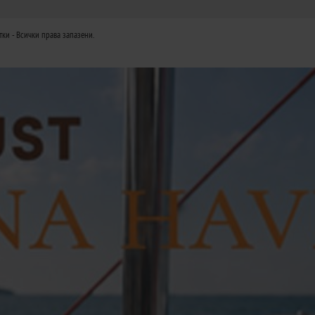
тки
- Всички права запазени.