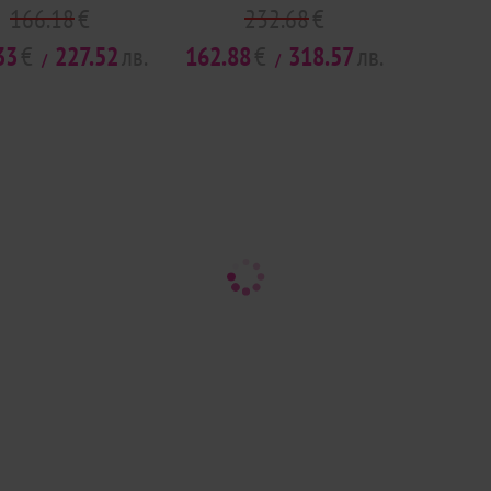
166.18
€
232.68
€
33
€
227.52
лв.
162.88
€
318.57
лв.
/
/