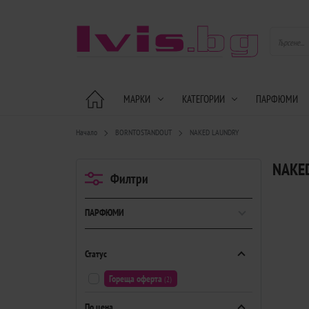
МАРКИ
КАТЕГОРИИ
ПАРФЮМИ
Начало
BORNTOSTANDOUT
NAKED LAUNDRY
NAKE
Филтри
ПАРФЮМИ
Статус
Гореща оферта
(2)
По цена