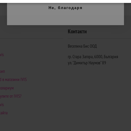
Не, благодаря
Контакти
Веселина Бис ООД
vis
гр. Стара Загора, 6000, България
ул. "Димитър Наумов" 89
кип
d в магазини IVIS
 солариум
упите от IVIS?
vis
сайта