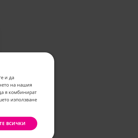
е и да
нето на нашия
 да я комбинират
ашето използване
ТЕ ВСИЧКИ