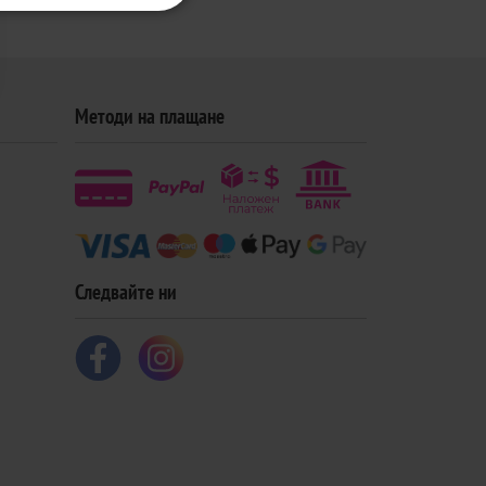
Методи на плащане
Следвайте ни