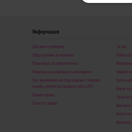
Информация
Доставка и плащане
За нас
Общи условия за ползване
Работа в I
Политиката за поверителност
Магазини
Политика за използване на бисквитки
Нашият е
При възникване на спор, свързан с покупка
Sunny car
онлайн, можете да ползвате сайта ОРС
Карти за
Вашите права
Защо да к
Отказ от сделка
Ваучери I
Карта на 
Контакти