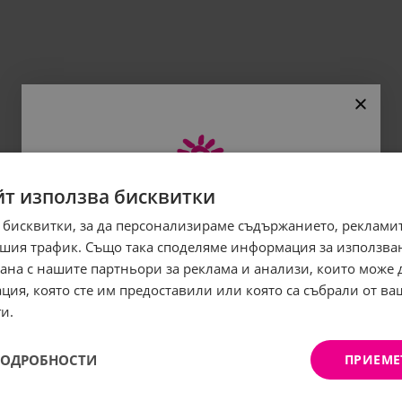
йт използва бисквитки
 бисквитки, за да персонализираме съдържанието, рекламит
Абонирайте се за бюлетина
шия трафик. Също така споделяме информация за използва
и грабнете
-5%
отстъпка!
рана с нашите партньори за реклама и анализи, които може
ция, която сте им предоставили или която са събрали от в
Имейл:
и.
ПОДРОБНОСТИ
ПРИЕМЕ
АБОНИРАНЕ