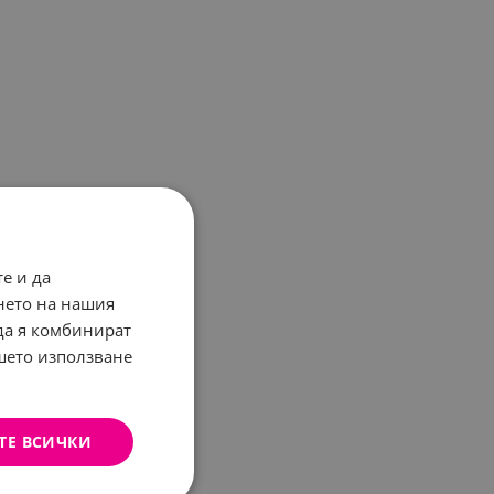
е и да
нето на нашия
 да я комбинират
ашето използване
ТЕ ВСИЧКИ