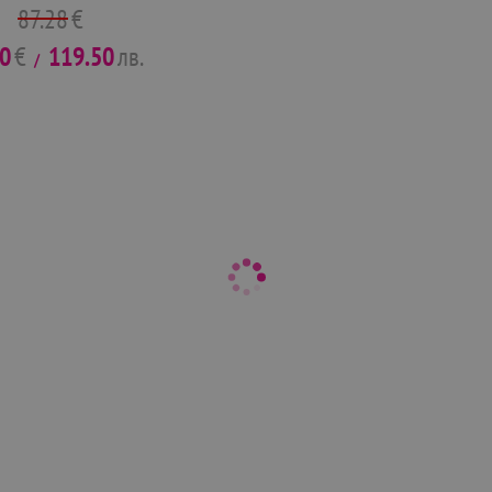
87.28
€
10
€
119.50
лв.
/