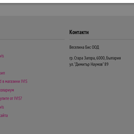
Контакти
Веселина Бис ООД
vis
гр. Стара Загора, 6000, България
ул. "Димитър Наумов" 89
кип
d в магазини IVIS
 солариум
упите от IVIS?
vis
сайта