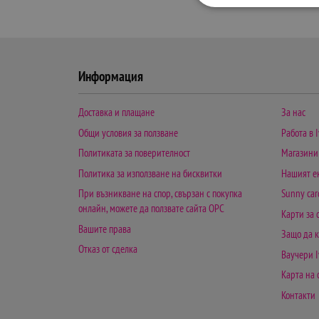
Информация
Доставка и плащане
За нас
Общи условия за ползване
Работа в I
Политиката за поверителност
Магазини
Политика за използване на бисквитки
Нашият е
При възникване на спор, свързан с покупка
Sunny car
онлайн, можете да ползвате сайта ОРС
Карти за
Вашите права
Защо да к
Отказ от сделка
Ваучери I
Карта на 
Контакти