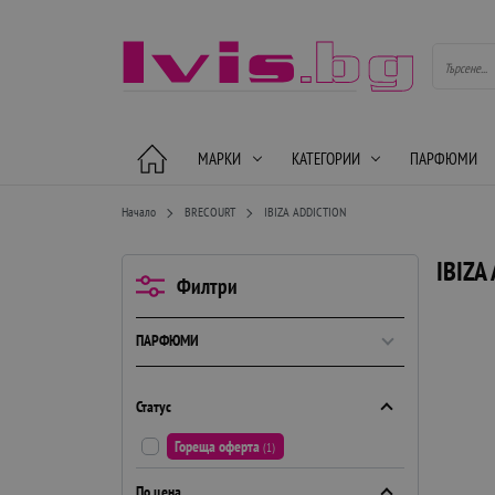
МАРКИ
КАТЕГОРИИ
ПАРФЮМИ
Начало
BRECOURT
IBIZA ADDICTION
IBIZA
Филтри
ПАРФЮМИ
Статус
Гореща оферта
(1)
По цена