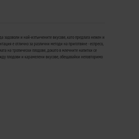
 да задоволи и най-изтънчените вкусове, като предлага нежен и
тация е отлично за различни методи на приготвяне - еспресо,
ата на тропически плодове, докато в млечните напитки се
 между плодови и карамелени вкусове, обещавайки неповторимо