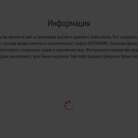
Информация
 ви пренесе в свят на вълнуващи вкусове и аромати с всяка глътка. То е създадено
е, търсещи високо качество и изключителност. Кафето КОЛУМБИЯ с бананова фермен
то еспресо, то разкрива сладък и хармоничен вкус. Филтрирането подчертава аром
лодове, киселинност, зрял банан и карамел. Това кафе предлага прекрасен баланс