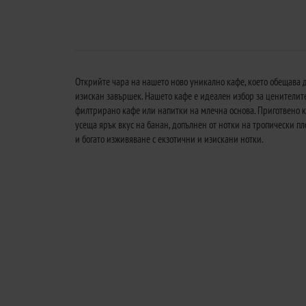
Открийте чара на нашето ново уникално кафе, което обещава да
изискан завършек. Нашето кафе е идеален избор за ценителит
филтрирано кафе или напитки на млечна основа. Приготвено ка
усеща ярък вкус на банан, допълнен от нотки на тропически п
и богато изживяване с екзотични и изискани нотки.