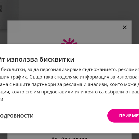
йт използва бисквитки
 бисквитки, за да персонализираме съдържанието, рекламит
Абонирайте се за бюлетина
шия трафик. Също така споделяме информация за използва
и грабнете
-5%
отстъпка!
рана с нашите партньори за реклама и анализи, които може
ция, която сте им предоставили или която са събрали от в
Имейл:
и.
ПОДРОБНОСТИ
ПРИЕМЕ
АБОНИРАНЕ
Не, благодаря