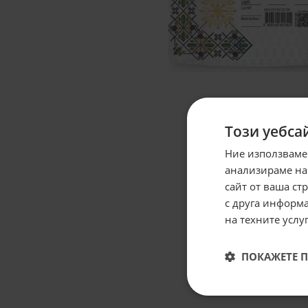
Този уебса
Ние използваме
анализираме на
сайт от ваша ст
с друга информа
на техните услуг
ПОКАЖЕТЕ 