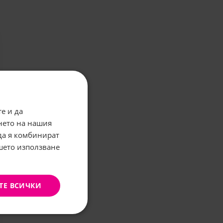
е и да
нето на нашия
 да я комбинират
ашето използване
ТЕ ВСИЧКИ