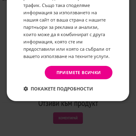
трафик. Също така споделяме
информация за използването на
нашия сайт от ваша страна с нашите
Абонирайте се за бюлетина и
грабнете
-5%
отстъпка!
партньори за реклама и анализи,
които може да я комбинират с друга
Имейл:
информация, която сте им
предоставили или която са събрали от
вашето използване на техните услуги.
АБОНИРАНЕ
Не, благодаря
ПРИЕМЕТЕ ВСИЧКИ
ПОКАЖЕТЕ ПОДРОБНОСТИ
Отзиви към продукт
КОМЕНТИРАЙ