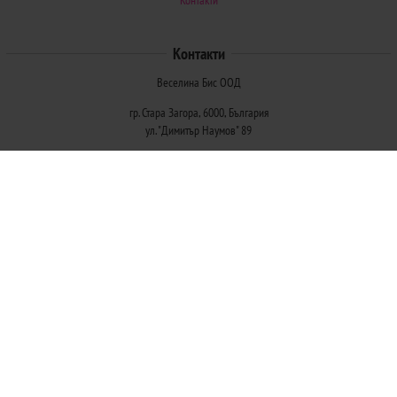
Контакти
Контакти
Веселина Бис ООД
гр. Стара Загора, 6000, България
ул. "Димитър Наумов" 89
Методи на плащане
Следвайте ни
© 2026
Магазини Ivis: Парфюми, Козметика, Гримове, Био храни и напитки
- Всички права запазени.