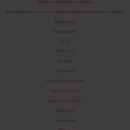
Политика за използване на бисквитки
При възникване на спор, свързан с покупка онлайн, можете да ползвате сайта ОРС
Вашите права
Отказ от сделка
За нас
Работа в Ivis
Магазини
Нашият екип
Sunny card в магазини IVIS
Карти за солариум
Защо да купите от IVIS?
Ваучери Ivis
Карта на сайта