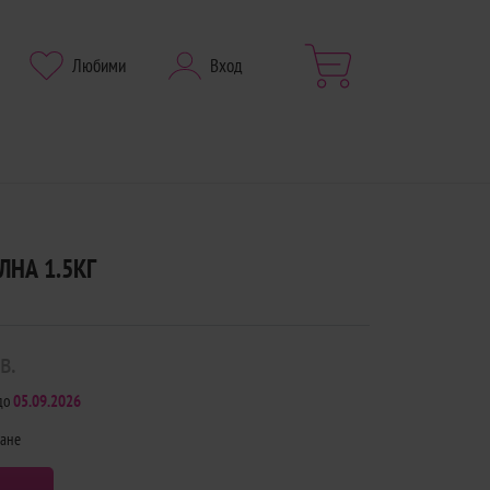
Любими
Вход
ЛНА 1.5КГ
в.
до
05.09.2026
щане