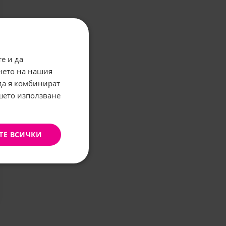
е и да
нето на нашия
 да я комбинират
ашето използване
ТЕ ВСИЧКИ