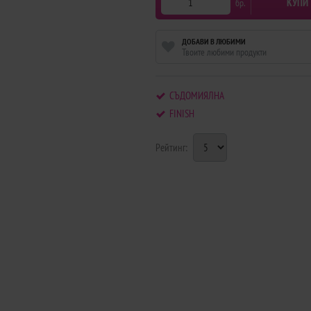
КУПИ
бр.
ДОБАВИ В ЛЮБИМИ
Твоите любими продукти
СЪДОМИЯЛНА
FINISH
Рейтинг: