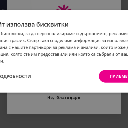
йт използва бисквитки
 бисквитки, за да персонализираме съдържанието, рекламит
Абонирайте се за бюлетина
шия трафик. Също така споделяме информация за използва
и грабнете
-5%
отстъпка!
рана с нашите партньори за реклама и анализи, които може
ция, която сте им предоставили или която са събрали от в
Имейл:
и.
ПОДРОБНОСТИ
ПРИЕМЕ
АБОНИРАНЕ
Не, благодаря