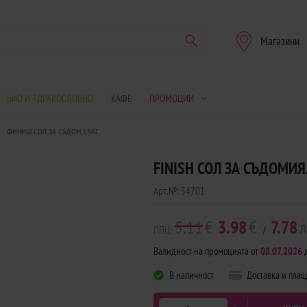
Магазини
БИО И ЗДРАВОСЛОВНО
КАФЕ
ПРОМОЦИИ
ФИНИШ СОЛ ЗА СЪДОМ.1.5КГ.
FINISH СОЛ ЗА СЪДОМИЯ
Арт.№:
54701
5.11
€
3.98
€
7.78
л
ППЦ:
/
Валидност на промоцията от
08.07.2026
В наличност
Доставка и пла