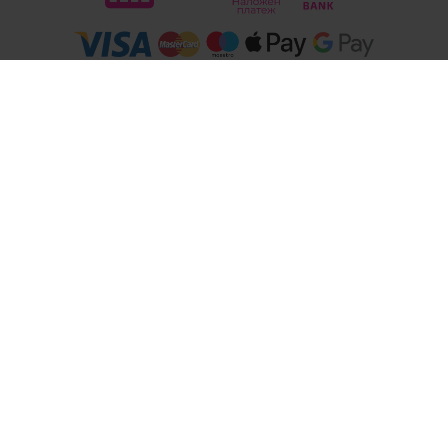
Следвайте ни
© 2026
Магазини Ivis: Парфюми, Козметика, Гримове, Био храни и напитки
- Всички права запазени.
Изработка на онлайн магазин
Valival Commerce