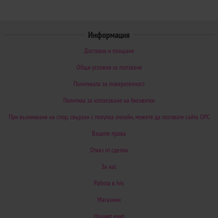
Информация
Доставка и плащане
Общи условия за ползване
Политиката за поверителност
Политика за използване на бисквитки
При възникване на спор, свързан с покупка онлайн, можете да ползвате сайта ОРС
Вашите права
Отказ от сделка
За нас
Работа в Ivis
Магазини
Нашият екип