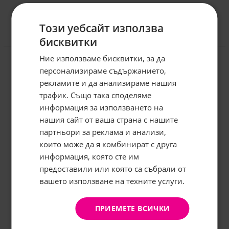
Този уебсайт използва
бисквитки
Отзиви към продукт
Ние използваме бисквитки, за да
персонализираме съдържанието,
КОМЕНТИРАЙ
рекламите и да анализираме нашия
трафик. Също така споделяме
информация за използването на
нашия сайт от ваша страна с нашите
Абонирайте се за бюлетина и
грабнете
-5%
отстъпка!
партньори за реклама и анализи,
които може да я комбинират с друга
Имейл:
информация, която сте им
предоставили или която са събрали от
вашето използване на техните услуги.
АБОНИРАНЕ
Не, благодаря
ПРИЕМЕТЕ ВСИЧКИ