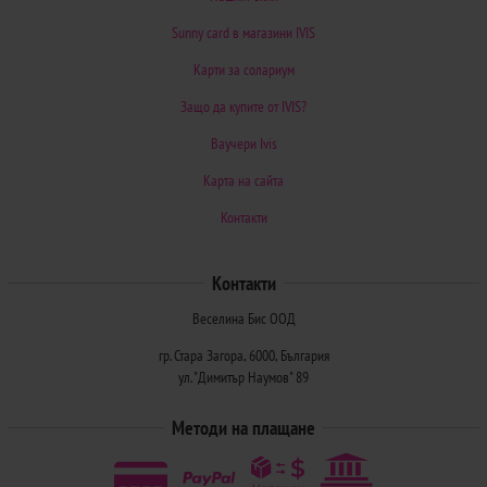
Sunny card в магазини IVIS
Карти за солариум
Защо да купите от IVIS?
Ваучери Ivis
Карта на сайта
Контакти
Контакти
Веселина Бис ООД
гр. Стара Загора, 6000, България
ул. "Димитър Наумов" 89
Методи на плащане