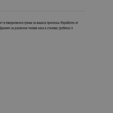
ост в ежедневната грижа за вашата прическа. Изработен от
деален за различни типове коса и стилове, гребенът е