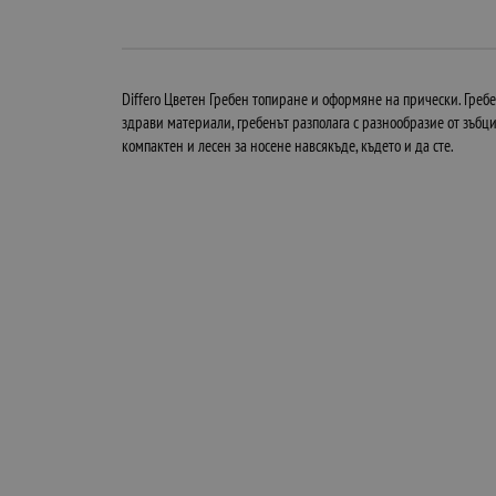
Differo Цветен Гребен топиране и оформяне на прически. Гребе
здрави материали, гребенът разполага с разнообразие от зъбци
компактен и лесен за носене навсякъде, където и да сте.