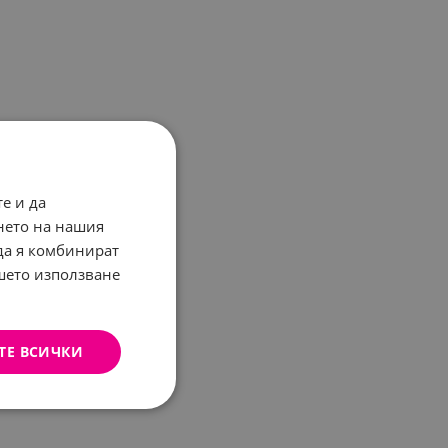
е и да
нето на нашия
 да я комбинират
ашето използване
ТЕ ВСИЧКИ