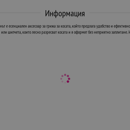
Информация
нът е есенциален аксесоар за грижа за косата, който предлага удобство и ефективн
 или шипчета, които лесно разресват косата и я оформят без неприятно заплитане. И