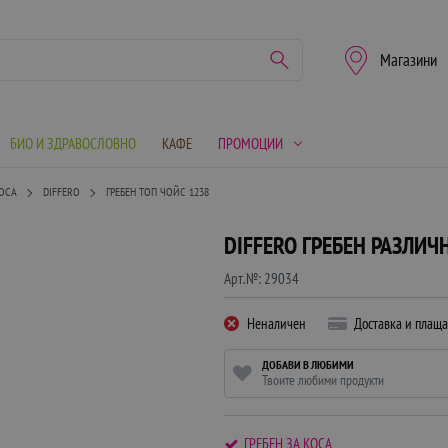
Магазини
БИО И ЗДРАВОСЛОВНО
КАФЕ
ПРОМОЦИИ
КОСА
DIFFERO
ГРЕБЕН ТОП ЧОЙС 1238
DIFFERO ГРЕБЕН РАЗЛИЧ
Арт.№:
29034
Неналичен
Доставка и плащ
ДОБАВИ В ЛЮБИМИ
Твоите любими продукти
ГРЕБЕН ЗА КОСА