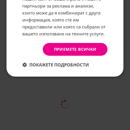
грабнете
-5%
отстъпка!
партньори за реклама и анализи,
които може да я комбинират с друга
Имейл:
информация, която сте им
предоставили или която са събрали от
вашето използване на техните услуги.
АБОНИРАНЕ
Не, благодаря
Отзиви към продукт
ПРИЕМЕТЕ ВСИЧКИ
КОМЕНТИРАЙ
ПОКАЖЕТЕ ПОДРОБНОСТИ