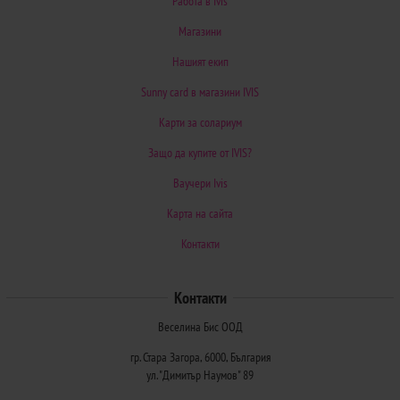
Работа в Ivis
Магазини
Нашият екип
Sunny card в магазини IVIS
Карти за солариум
Защо да купите от IVIS?
Ваучери Ivis
Карта на сайта
Контакти
Контакти
Веселина Бис ООД
гр. Стара Загора, 6000, България
ул. "Димитър Наумов" 89