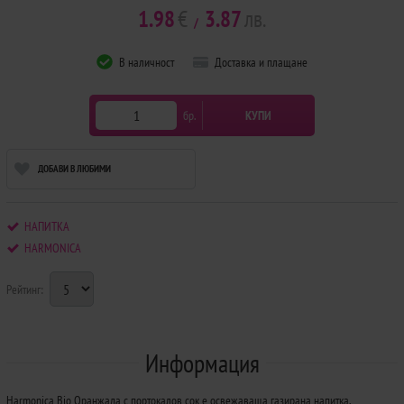
1.98
€
3.87
лв.
/
В наличност
Доставка и плащане
бр.
КУПИ
ДОБАВИ В ЛЮБИМИ
НАПИТКА
HARMONICA
Рейтинг:
Информация
Harmonica Bio Оранжада с портокалов сок е освежаваща газирана напитка,