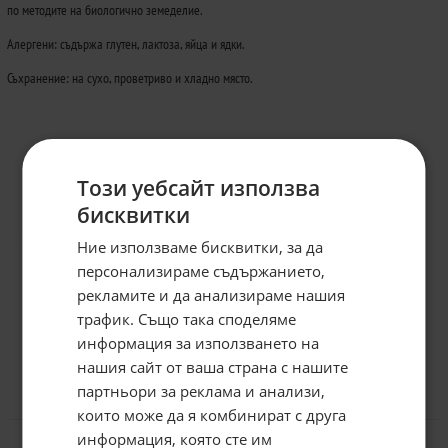
по методите на биологично земеделие.
Алергени: съдържа глутен, лактоза, яйца и ядки.
Съхранение: на сухо, проветриво и хладно място.
Този уебсайт използва
бисквитки
Ние използваме бисквитки, за да
персонализираме съдържанието,
рекламите и да анализираме нашия
трафик. Също така споделяме
информация за използването на
нашия сайт от ваша страна с нашите
Абонирайте се за бюлетина и
грабнете
-5%
отстъпка!
партньори за реклама и анализи,
Отзиви към продукт
които може да я комбинират с друга
Имейл:
информация, която сте им