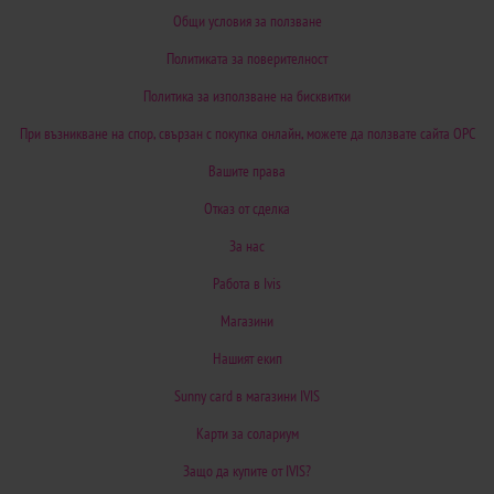
Общи условия за ползване
Политиката за поверителност
Политика за използване на бисквитки
При възникване на спор, свързан с покупка онлайн, можете да ползвате сайта ОРС
Вашите права
Отказ от сделка
За нас
Работа в Ivis
Магазини
Нашият екип
Sunny card в магазини IVIS
Карти за солариум
Защо да купите от IVIS?