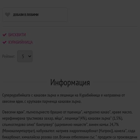
ДОБАВИ В ЛЮБИМИ
БИСКВИТИ
КУРАБИЙНИЦА
Рейтинг:
Информация
Суперкурабийката с какаови зърна и лешници на Курабийница е направена от
овесени ядки, с хрупкави парченца какаови зърна.
Овесени ядки*, пълнозърнесто брашно от пшеница*, натурално какао*, краве масло,
нерафинирана тръстикова захар, яйца*, лешници*(4%), какаови зърна* (1,5%),
слънчогледово олио* бакпулвер* (царевично нишесте*, винен камък 24,7%
(Монокалиумтартрат), набухвател: натриев хидрогенкарбонат (Натрон)), канела*, сода
бикарбонат, хималайска розова сол. Всички отбелязани със * продукти са произведени