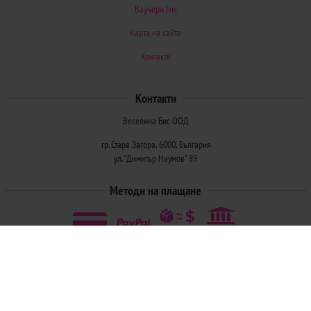
Ваучери Ivis
Карта на сайта
Контакти
Контакти
Веселина Бис ООД
гр. Стара Загора, 6000, България
ул. "Димитър Наумов" 89
Методи на плащане
Следвайте ни