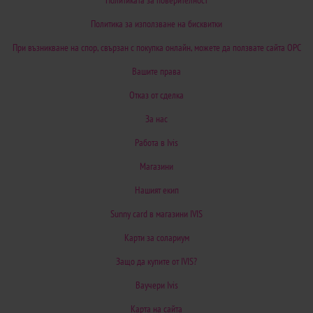
Политика за използване на бисквитки
При възникване на спор, свързан с покупка онлайн, можете да ползвате сайта ОРС
Вашите права
Отказ от сделка
За нас
Работа в Ivis
Магазини
Нашият екип
Sunny card в магазини IVIS
Карти за солариум
Защо да купите от IVIS?
Ваучери Ivis
Карта на сайта