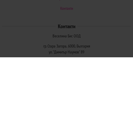
Контакти
Контакти
Веселина Бис ООД
гр. Стара Загора, 6000, България
ул. "Димитър Наумов" 89
Методи на плащане
Следвайте ни