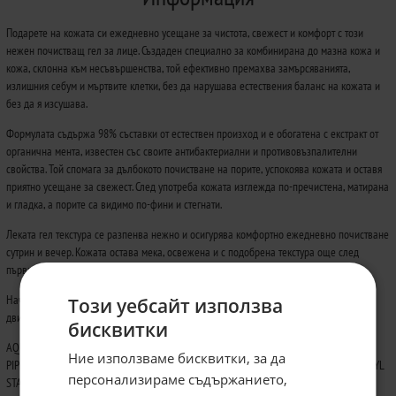
Подарете на кожата си ежедневно усещане за чистота, свежест и комфорт с този
нежен почистващ гел за лице. Създаден специално за комбинирана до мазна кожа и
кожа, склонна към несъвършенства, той ефективно премахва замърсяванията,
излишния себум и мъртвите клетки, без да нарушава естествения баланс на кожата и
без да я изсушава.
Формулата съдържа 98% съставки от естествен произход и е обогатена с екстракт от
органична мента, известен със своите антибактериални и противовъзпалителни
свойства. Той спомага за дълбокото почистване на порите, успокоява кожата и оставя
приятно усещане за свежест. След употреба кожата изглежда по-пречистена, матирана
и гладка, а порите са видимо по-фини и стегнати.
Леката гел текстура се разпенва нежно и осигурява комфортно ежедневно почистване
сутрин и вечер. Кожата остава мека, освежена и с подобрена текстура още след
първите употреби.
Начин на употреба: Нанесете върху влажна кожа на лицето с нежни масажни
Този уебсайт използва
движения, след което изплакнете обилно с вода. Избягвайте контакт с очите.
бисквитки
AQUA/WATER/EAU • GLYCERIN • DECYL GLUCOSIDE • XANTHAN GUM • MENTHA
Ние използваме бисквитки, за да
PIPERITA (PEPPERMINT) LEAF WATER • COCAMIDOPROPYL BETAINE • HYDROXYPROPYL
персонализираме съдържанието,
STARCH PHOSPHATE • SODIUM BENZOATE • PАRFUM/FRAGRANCE • CITRIC ACID •