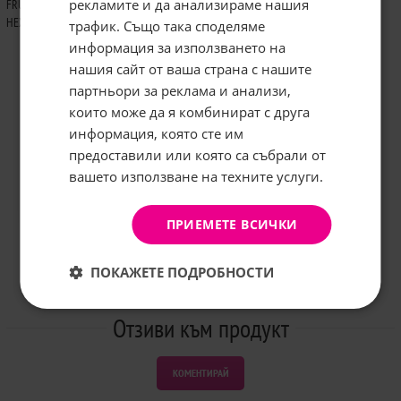
рекламите и да анализираме нашия
FRUCTOOLIGOSACCHARIDES • INULIN • POTASSIUM SORBATE • MENTHOL • 1,2-
HEXANEDIOL • CAPRYLYL GLYCOL • 10500v1
трафик. Също така споделяме
информация за използването на
нашия сайт от ваша страна с нашите
Абонирайте се за бюлетина и
грабнете
-5%
отстъпка!
партньори за реклама и анализи,
които може да я комбинират с друга
Имейл:
информация, която сте им
предоставили или която са събрали от
вашето използване на техните услуги.
АБОНИРАНЕ
Не, благодаря
ПРИЕМЕТЕ ВСИЧКИ
ПОКАЖЕТЕ ПОДРОБНОСТИ
Отзиви към продукт
КОМЕНТИРАЙ