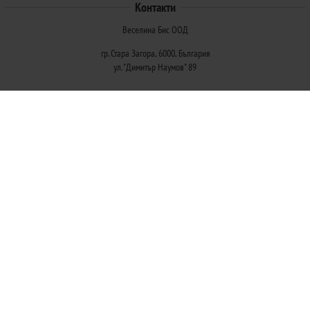
Контакти
Веселина Бис ООД
гр. Стара Загора, 6000, България
ул. "Димитър Наумов" 89
Методи на плащане
Следвайте ни
© 2026
Магазини Ivis: Парфюми, Козметика, Гримове, Био храни и напитки
- Всички права запазени.
Изработка на онлайн магазин
Valival Commerce