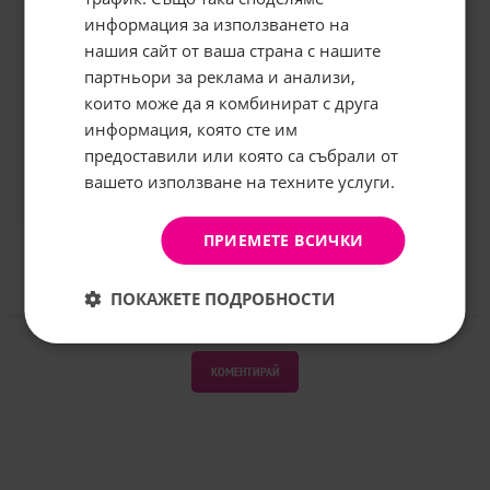
информация за използването на
нашия сайт от ваша страна с нашите
Абонирайте се за бюлетина и
грабнете
-5%
отстъпка!
партньори за реклама и анализи,
които може да я комбинират с друга
Имейл:
информация, която сте им
предоставили или която са събрали от
вашето използване на техните услуги.
АБОНИРАНЕ
Не, благодаря
ПРИЕМЕТЕ ВСИЧКИ
ПОКАЖЕТЕ ПОДРОБНОСТИ
Отзиви към продукт
КОМЕНТИРАЙ