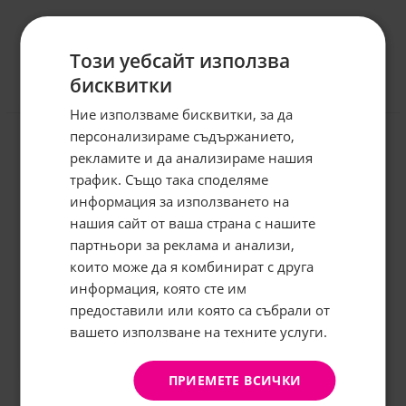
Този уебсайт използва
бисквитки
Отзиви към продукт
Ние използваме бисквитки, за да
персонализираме съдържанието,
рекламите и да анализираме нашия
КОМЕНТИРАЙ
трафик. Също така споделяме
информация за използването на
нашия сайт от ваша страна с нашите
Абонирайте се за бюлетина и
грабнете
-5%
отстъпка!
партньори за реклама и анализи,
които може да я комбинират с друга
Имейл:
информация, която сте им
предоставили или която са събрали от
вашето използване на техните услуги.
АБОНИРАНЕ
Не, благодаря
ПРИЕМЕТЕ ВСИЧКИ