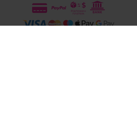
Следвайте ни
© 2026
Магазини Ivis: Парфюми, Козметика, Гримове, Био храни и напитки
- Всички права запазени.
Изработка на онлайн магазин
Valival Commerce