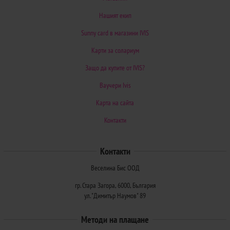
Нашият екип
Sunny card в магазини IVIS
Карти за солариум
Защо да купите от IVIS?
Ваучери Ivis
Карта на сайта
Контакти
Контакти
Веселина Бис ООД
гр. Стара Загора, 6000, България
ул. "Димитър Наумов" 89
Методи на плащане