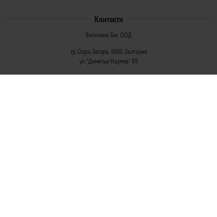
Контакти
Веселина Бис ООД
гр. Стара Загора, 6000, България
ул. "Димитър Наумов" 89
Методи на плащане
Следвайте ни
© 2026
Магазини Ivis: Парфюми, Козметика, Гримове, Био храни и напитки
- Всички права запазени.
Изработка на онлайн магазин
Valival Commerce