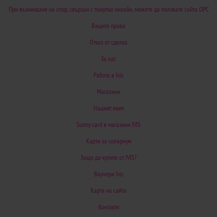
При възникване на спор, свързан с покупка онлайн, можете да ползвате сайта ОРС
Вашите права
Отказ от сделка
За нас
Работа в Ivis
Магазини
Нашият екип
Sunny card в магазини IVIS
Карти за солариум
Защо да купите от IVIS?
Ваучери Ivis
Карта на сайта
Контакти