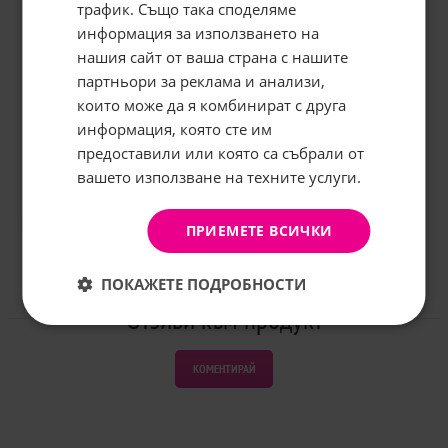
трафик. Също така споделяме
информация за използването на
нашия сайт от ваша страна с нашите
Абонирайте се за бюлетина и
грабнете
-5%
отстъпка!
партньори за реклама и анализи,
които може да я комбинират с друга
Имейл:
информация, която сте им
предоставили или която са събрали от
вашето използване на техните услуги.
АБОНИРАНЕ
Не, благодаря
ПРИЕМЕТЕ ВСИЧКИ
ПОКАЖЕТЕ ПОДРОБНОСТИ
Отзиви към продукт
КОМЕНТИРАЙ