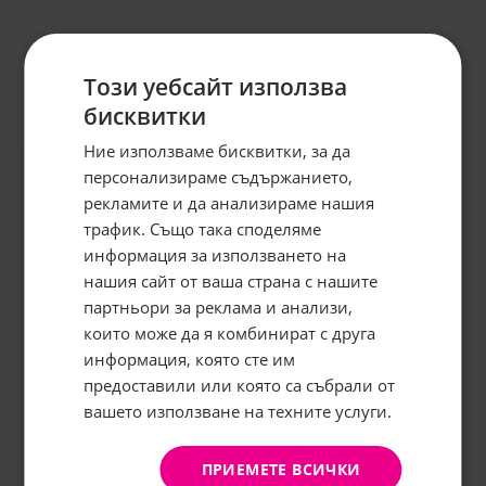
Този уебсайт използва
бисквитки
Ние използваме бисквитки, за да
Отзиви към продукт
персонализираме съдържанието,
рекламите и да анализираме нашия
КОМЕНТИРАЙ
трафик. Също така споделяме
информация за използването на
нашия сайт от ваша страна с нашите
Абонирайте се за бюлетина и
грабнете
-5%
отстъпка!
партньори за реклама и анализи,
които може да я комбинират с друга
Имейл:
информация, която сте им
предоставили или която са събрали от
вашето използване на техните услуги.
АБОНИРАНЕ
Не, благодаря
ПРИЕМЕТЕ ВСИЧКИ