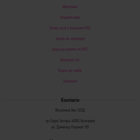
Магазини
Нашият екип
Sunny card в магазини IVIS
Карти за солариум
Защо да купите от IVIS?
Ваучери Ivis
Карта на сайта
Контакти
Контакти
Веселина Бис ООД
гр. Стара Загора, 6000, България
ул. "Димитър Наумов" 89