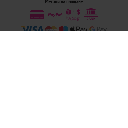
Методи на плащане
Следвайте ни
© 2026
Магазини Ivis: Парфюми, Козметика, Гримове, Био храни и напитки
- Всички права запазени.
Изработка на онлайн магазин
Valival Commerce