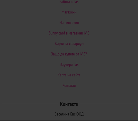
Работа в Ivis
Магазини
Нашият екип
Sunny card в магазини IVIS
Карти за солариум
Защо да купите от IVIS?
Ваучери Ivis
Карта на сайта
Контакти
Контакти
Веселина Бис ООД
гр. Стара Загора, 6000, България
ул. "Димитър Наумов" 89