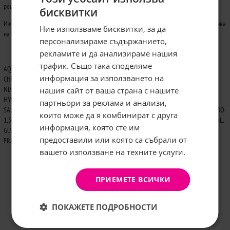
рециклируема, с изключение на използваните бои.
бисквитки
Изберете L'Oreal Paris Elseve Full Resist за здрава, силна и красива коса, която устоява
Ние използваме бисквитки, за да
на предизвикателствата на ежедневието.
персонализираме съдържанието,
рекламите и да анализираме нашия
трафик. Също така споделяме
AQUA / WATER, SODIUM LAURETH SULFATE, DIMETHICONE, COCO-BETAINE, SODIUM
информация за използването на
CHLORIDE, GLYCOL DISTEARATE, GUAR HYDROXYPROPYLTRIMONIUM CHLORIDE,
NIACINAMIDE, COCAMIDE MIPA, SODIUM BENZOATE, HYDROXYPROPYLTRIMONIUM
нашия сайт от ваша страна с нашите
Абонирайте се за бюлетина и
HYDROLYZED WHEAT PROTEIN, SODIUM HYDROXIDE, PHENOXYETHANOL, ARGININE,
грабнете
-5%
отстъпка!
партньори за реклама и анализи,
SALICYLIC ACID, LIMONENE, FUMARIC ACID, LINALOOL, BENZYL ALCOHOL, 2-OLEAMIDO-
които може да я комбинират с друга
1,3-OCTADECANEDIOL, CARBOMER, CITRIC ACID, HEXYLENE GLYCOL, HEXYL CINNAMAL,
Имейл:
информация, която сте им
GLYCERYL LINOLEATE, GLYCERYL OLEATE, GLYCERYL LINOLENATE PARFUM /
предоставили или която са събрали от
FRAGRANCE. (F.I.L. C202663/1).
вашето използване на техните услуги.
АБОНИРАНЕ
Не, благодаря
ПРИЕМЕТЕ ВСИЧКИ
ПОКАЖЕТЕ ПОДРОБНОСТИ