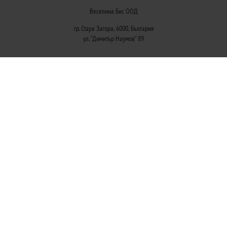
Веселина Бис ООД
гр. Стара Загора, 6000, България
ул. "Димитър Наумов" 89
Методи на плащане
Следвайте ни
© 2026
Магазини Ivis: Парфюми, Козметика, Гримове, Био храни и напитки
- Всички права запазени.
Изработка на онлайн магазин
Valival Commerce