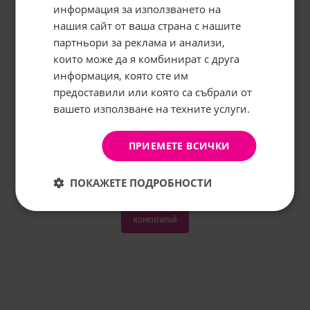
информация за използването на
нашия сайт от ваша страна с нашите
Абонирайте се за бюлетина и
грабнете
-5%
отстъпка!
партньори за реклама и анализи,
които може да я комбинират с друга
Имейл:
информация, която сте им
предоставили или която са събрали от
вашето използване на техните услуги.
АБОНИРАНЕ
Не, благодаря
ПРИЕМЕТЕ ВСИЧКИ
Отзиви към продукт
ПОКАЖЕТЕ ПОДРОБНОСТИ
КОМЕНТИРАЙ