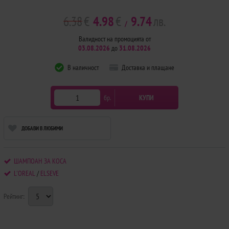
6.38
€
4.98
€
9.74
лв.
/
Валидност на промоцията от
03.08.2026
до
31.08.2026
В наличност
Доставка и плащане
бр.
КУПИ
ДОБАВИ В ЛЮБИМИ
ШАМПОАН ЗА КОСА
L'OREAL
/
ELSEVE
Рейтинг: