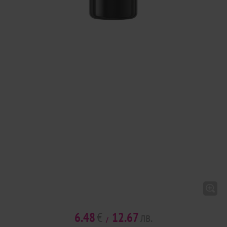
6.48
€
12.67
лв.
/