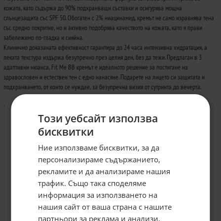
кожата, като съдържа до 90% подхранващи съставки и осигурява мощна
слънцезащита със SPF 50. Обогатен с 2% ниацинамид, кремът не само изравнява тена
със средно покритие, но и активно подобрява качеството на кожата, като я прави
забележимо по-гладка и сияйна.
Клинично доказаната ефективност гарантира до 24 часа интензивна хидратация, а
леката текстура издържа безупречно през целия ден, без да тежи. Предлаган в 3
адаптивни нюанса, Fit Me BB кремът е идеалното решение за постигане на
здравословен и естествен тен с едно нанасяне. Подарете на лицето си защитата и
подхранването, от които се нуждае, за безупречна визия от сутринта до вечерта.
.
Този уебсайт използва
бисквитки
Ние използваме бисквитки, за да
персонализираме съдържанието,
рекламите и да анализираме нашия
трафик. Също така споделяме
информация за използването на
нашия сайт от ваша страна с нашите
Абонирайте се за бюлетина и
грабнете
-5%
отстъпка!
партньори за реклама и анализи,