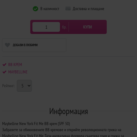
В наличност
Доставка и плащане
бр.
КУПИ
ДОБАВИ В ЛЮБИМИ
BB КРЕМ
MAYBELLINE
Рейтинг:
Информация
Maybelline New York Fit Me BB крем (SPF 50)
Забравете за обикновените BB кремове и открийте революционната грижа на
Maybelline New York Fit Me. Тази иновативна формула съчетава грим и грижа за