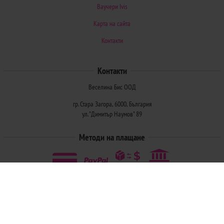
Ваучери Ivis
Карта на сайта
Контакти
Контакти
Веселина Бис ООД
гр. Стара Загора, 6000, България
ул. "Димитър Наумов" 89
Методи на плащане
Следвайте ни