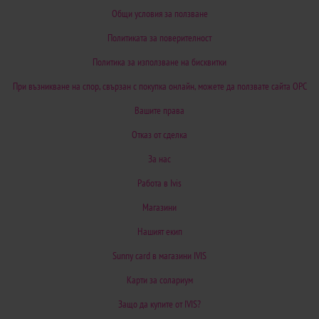
Общи условия за ползване
Политиката за поверителност
Политика за използване на бисквитки
При възникване на спор, свързан с покупка онлайн, можете да ползвате сайта ОРС
Вашите права
Отказ от сделка
За нас
Работа в Ivis
Магазини
Нашият екип
Sunny card в магазини IVIS
Карти за солариум
Защо да купите от IVIS?