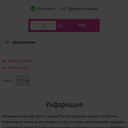
В наличност
Доставка и плащане
бр.
КУПИ
ДОБАВИ В ЛЮБИМИ
МАСКА ЗА ЛИЦЕ
CHAMOS ACACI
Рейтинг:
Информация
Интензивен анти-ейдж ефект и защита! Маската подхранва кожата в дълбочина.
Комбинация от конско масло и екстракт от слуз от охлюви, която ефективно подобрява
състоянието на кожата. Съдържащите се активни съставки бързо и лесно се абсорбират