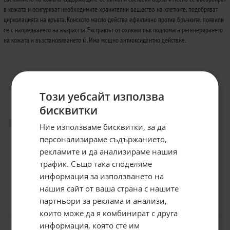
в кожата и осигуряват необходимите хранителни вещества на клетките, подобряват
цирколацията на кръвта. Конското масло действа ефективно против бръчките, появили
се с напредването на възрастта. Екстрактът от охлюви пък подпомага регенерирането
на кожата и възстановяването ѝ. Има мощно антиоксидантно действие.
Този уебсайт използва
бисквитки
Ние използваме бисквитки, за да
персонализираме съдържанието,
рекламите и да анализираме нашия
трафик. Също така споделяме
информация за използването на
нашия сайт от ваша страна с нашите
Абонирайте се за бюлетина и
грабнете
-5%
отстъпка!
партньори за реклама и анализи,
Отзиви към продукт
които може да я комбинират с друга
Имейл:
информация, която сте им