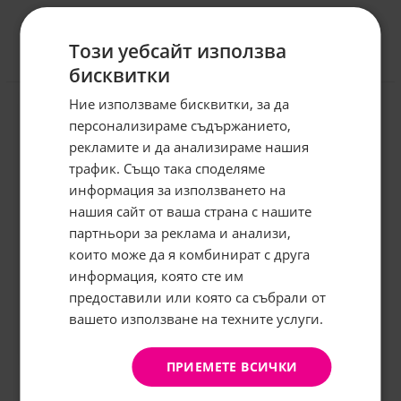
Този уебсайт използва
бисквитки
Отзиви към продукт
Ние използваме бисквитки, за да
персонализираме съдържанието,
КОМЕНТИРАЙ
рекламите и да анализираме нашия
трафик. Също така споделяме
информация за използването на
нашия сайт от ваша страна с нашите
Абонирайте се за бюлетина и
грабнете
-5%
отстъпка!
партньори за реклама и анализи,
които може да я комбинират с друга
Имейл:
информация, която сте им
предоставили или която са събрали от
вашето използване на техните услуги.
АБОНИРАНЕ
Не, благодаря
ПРИЕМЕТЕ ВСИЧКИ