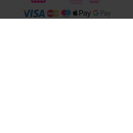
Следвайте ни
© 2026
Магазини Ivis: Парфюми, Козметика, Гримове, Био храни и напитки
- Всички права запазени.
Изработка на онлайн магазин
Valival Commerce