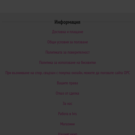
Информация
Доставка и плащане
Общи условия за ползване
Политиката за поверителност
Политика за използване на бисквитки
При възникване на спор, свързан с покупка онлайн, можете да ползвате сайта ОРС
Вашите права
Отказ от сделка
За нас
Работа в Ivis
Магазини
Нашият екип