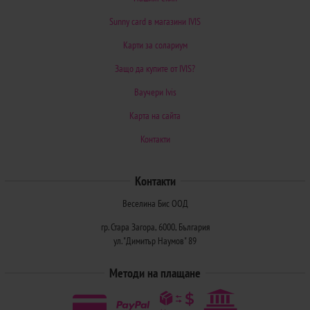
Sunny card в магазини IVIS
Карти за солариум
Защо да купите от IVIS?
Ваучери Ivis
Карта на сайта
Контакти
Контакти
Веселина Бис ООД
гр. Стара Загора, 6000, България
ул. "Димитър Наумов" 89
Методи на плащане