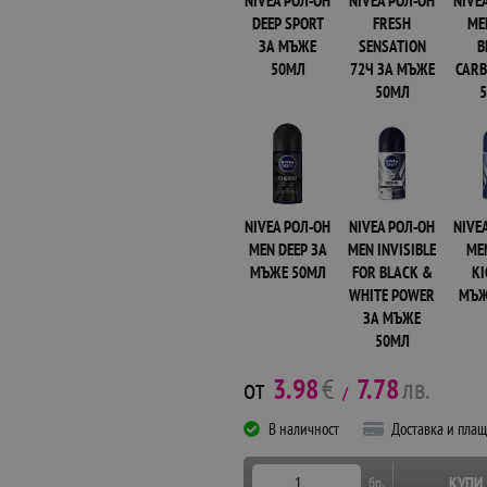
NIVEA РОЛ-ОН
NIVEA РОЛ-ОН
NIVE
DEEP SPORT
FRESH
ME
ЗА МЪЖЕ
SENSATION
B
50МЛ
72Ч ЗА МЪЖЕ
CARB
50МЛ
NIVEA РОЛ-ОН
NIVEA РОЛ-ОН
NIVE
MEN DEEP ЗА
MEN INVISIBLE
ME
МЪЖЕ 50МЛ
FOR BLACK &
KI
WHITE POWER
МЪЖ
ЗА МЪЖЕ
50МЛ
3.98
€
7.78
лв.
/
В наличност
Доставка и пла
КУПИ
бр.