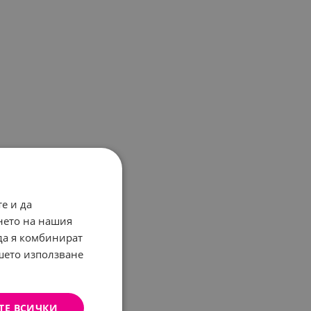
е и да
нето на нашия
 да я комбинират
ашето използване
ТЕ ВСИЧКИ