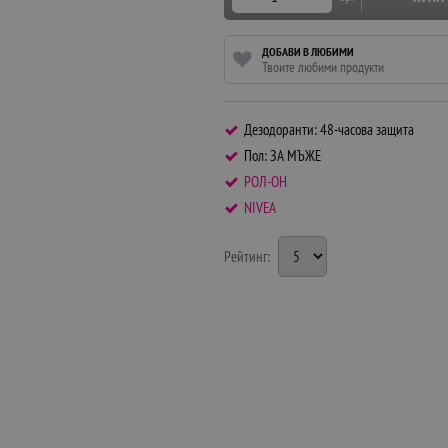
ДОБАВИ В ЛЮБИМИ
Твоите любими продукти
Дезодоранти: 48-часова защита
Пол: ЗА МЪЖЕ
РОЛ-ОН
NIVEA
Рейтинг: