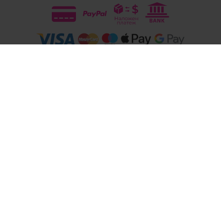
Следвайте ни
© 2026
Магазини Ivis: Парфюми, Козметика, Гримове, Био храни и напитки
- Всички права запазени.
Изработка на онлайн магазин
Valival Commerce