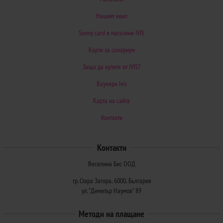
Нашият екип
Sunny card в магазини IVIS
Карти за солариум
Защо да купите от IVIS?
Ваучери Ivis
Карта на сайта
Контакти
Контакти
Веселина Бис ООД
гр. Стара Загора, 6000, България
ул. "Димитър Наумов" 89
Методи на плащане