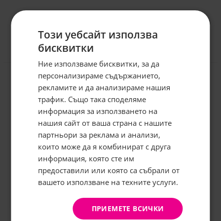
Този уебсайт използва
бисквитки
Отзиви към продукт
Ние използваме бисквитки, за да
персонализираме съдържанието,
рекламите и да анализираме нашия
КОМЕНТИРАЙ
трафик. Също така споделяме
информация за използването на
нашия сайт от ваша страна с нашите
Абонирайте се за бюлетина и
грабнете
-5%
отстъпка!
партньори за реклама и анализи,
които може да я комбинират с друга
Имейл:
информация, която сте им
предоставили или която са събрали от
вашето използване на техните услуги.
АБОНИРАНЕ
Не, благодаря
ПРИЕМЕТЕ ВСИЧКИ