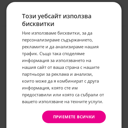
Този уебсайт използва
бисквитки
Отзиви към продукт
Ние използваме бисквитки, за да
персонализираме съдържанието,
КОМЕНТИРАЙ
рекламите и да анализираме нашия
трафик. Също така споделяме
информация за използването на
нашия сайт от ваша страна с нашите
Абонирайте се за бюлетина и
грабнете
-5%
отстъпка!
партньори за реклама и анализи,
които може да я комбинират с друга
Имейл:
информация, която сте им
предоставили или която са събрали от
вашето използване на техните услуги.
АБОНИРАНЕ
Не, благодаря
ПРИЕМЕТЕ ВСИЧКИ