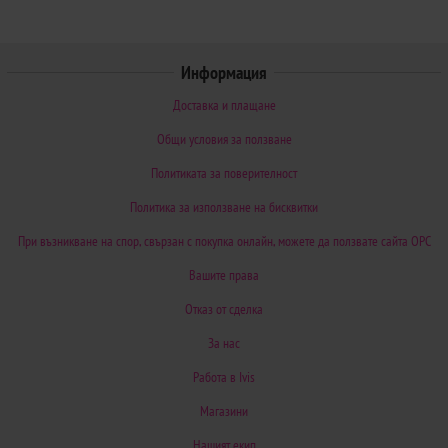
Информация
Доставка и плащане
Общи условия за ползване
Политиката за поверителност
Политика за използване на бисквитки
При възникване на спор, свързан с покупка онлайн, можете да ползвате сайта ОРС
Вашите права
Отказ от сделка
За нас
Работа в Ivis
Магазини
Нашият екип