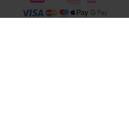
Следвайте ни
© 2026
Магазини Ivis: Парфюми, Козметика, Гримове, Био храни и напитки
- Всички права запазени.
Изработка на онлайн магазин
Valival Commerce