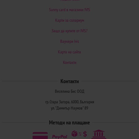
Sunny card в магазини IVIS
Карти за солариум
Защо да купите от IVIS?
Ваучери Ivis
Карта на сайта
Контакти
Контакти
Веселина Бис ООД
гр. Стара Загора, 6000, България
ул. "Димитър Наумов" 89
Методи на плащане