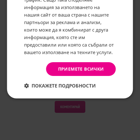
информация за използването на
нашия сайт от ваша страна с нашите
Абонирайте се за бюлетина и
грабнете
-5%
отстъпка!
партньори за реклама и анализи,
които може да я комбинират с друга
Имейл:
информация, която сте им
предоставили или която са събрали от
вашето използване на техните услуги.
АБОНИРАНЕ
Не, благодаря
ПРИЕМЕТЕ ВСИЧКИ
ПОКАЖЕТЕ ПОДРОБНОСТИ
Отзиви към продукт
КОМЕНТИРАЙ