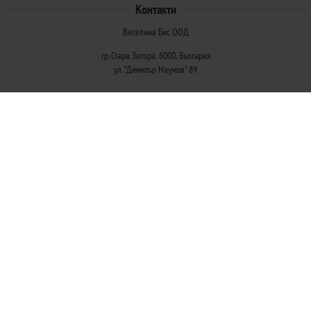
Контакти
Веселина Бис ООД
гр. Стара Загора, 6000, България
ул. "Димитър Наумов" 89
Методи на плащане
Следвайте ни
© 2026
Магазини Ivis: Парфюми, Козметика, Гримове, Био храни и напитки
- Всички права запазени.
Изработка на онлайн магазин
Valival Commerce