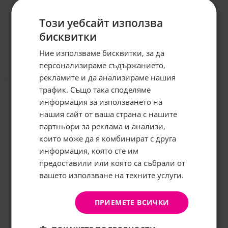
Този уебсайт използва
бисквитки
Ние използваме бисквитки, за да
персонализираме съдържанието,
Отзиви към продукт
рекламите и да анализираме нашия
трафик. Също така споделяме
информация за използването на
КОМЕНТИРАЙ
нашия сайт от ваша страна с нашите
Абонирайте се за бюлетина и
грабнете
-5%
отстъпка!
партньори за реклама и анализи,
които може да я комбинират с друга
Имейл:
информация, която сте им
предоставили или която са събрали от
вашето използване на техните услуги.
АБОНИРАНЕ
Не, благодаря
ПРИЕМЕТЕ ВСИЧКИ