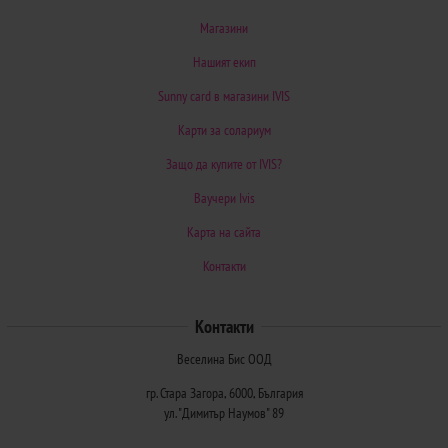
Магазини
Нашият екип
Sunny card в магазини IVIS
Карти за солариум
Защо да купите от IVIS?
Ваучери Ivis
Карта на сайта
Контакти
Контакти
Веселина Бис ООД
гр. Стара Загора, 6000, България
ул. "Димитър Наумов" 89