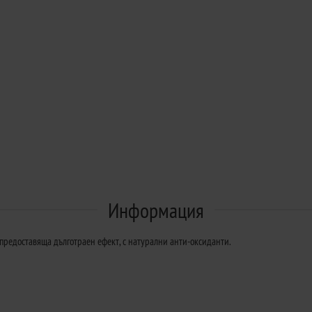
Информация
 предоставяща дълготраен ефект, с натурални анти-оксиданти.