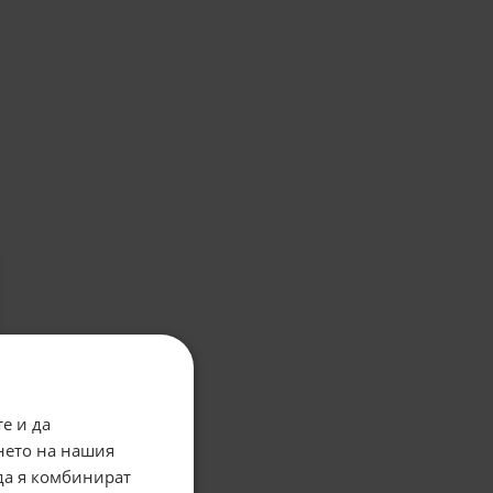
е и да
нето на нашия
 да я комбинират