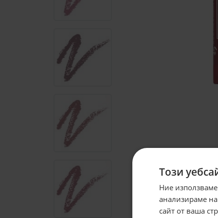
Този уебса
Ние използваме
анализираме на
сайт от ваша ст