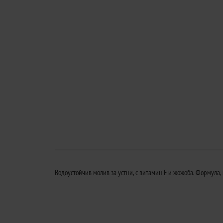
Водоустойчив молив за устни, с витамин Е и жожоба. Формула,