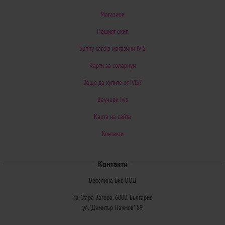
Магазини
Нашият екип
Sunny card в магазини IVIS
Карти за солариум
Защо да купите от IVIS?
Ваучери Ivis
Карта на сайта
Контакти
Контакти
Веселина Бис ООД
гр. Стара Загора, 6000, България
ул. "Димитър Наумов" 89