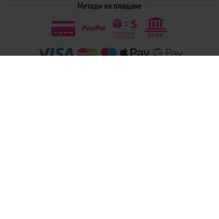
Методи на плащане
Следвайте ни
© 2026
Магазини Ivis: Парфюми, Козметика, Гримове, Био храни и напитки
- Всички права запазени.
Изработка на онлайн магазин
Valival Commerce