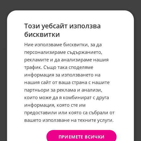
Този уебсайт използва
бисквитки
Ние използваме бисквитки, за да
Отзиви към продукт
персонализираме съдържанието,
рекламите и да анализираме нашия
КОМЕНТИРАЙ
трафик. Също така споделяме
информация за използването на
нашия сайт от ваша страна с нашите
Абонирайте се за бюлетина и
грабнете
-5%
отстъпка!
партньори за реклама и анализи,
които може да я комбинират с друга
Имейл:
информация, която сте им
предоставили или която са събрали от
вашето използване на техните услуги.
АБОНИРАНЕ
Не, благодаря
ПРИЕМЕТЕ ВСИЧКИ