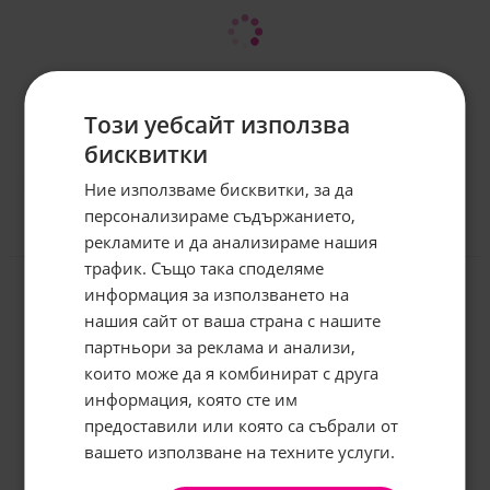
Този уебсайт използва
бисквитки
Ние използваме бисквитки, за да
персонализираме съдържанието,
рекламите и да анализираме нашия
Отзиви към продукт
трафик. Също така споделяме
информация за използването на
КОМЕНТИРАЙ
нашия сайт от ваша страна с нашите
Абонирайте се за бюлетина и
грабнете
-5%
отстъпка!
партньори за реклама и анализи,
които може да я комбинират с друга
Имейл:
информация, която сте им
предоставили или която са събрали от
вашето използване на техните услуги.
АБОНИРАНЕ
Не, благодаря