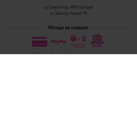
гр. Стара Загора, 6000, България
ул. "Димитър Наумов" 89
Методи на плащане
Следвайте ни
© 2026
Магазини Ivis: Парфюми, Козметика, Гримове, Био храни и напитки
- Всички права запазени.
Изработка на онлайн магазин
Valival Commerce