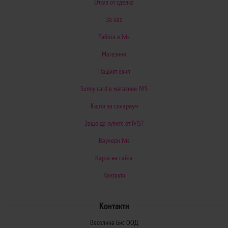
Отказ от сделка
За нас
Работа в Ivis
Магазини
Нашият екип
Sunny card в магазини IVIS
Карти за солариум
Защо да купите от IVIS?
Ваучери Ivis
Карта на сайта
Контакти
Контакти
Веселина Бис ООД