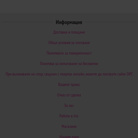
Информация
Доставка и плащане
Общи условия за ползване
Политиката за поверителност
Политика за използване на бисквитки
При възникване на спор, свързан с покупка онлайн, можете да ползвате сайта ОРС
Вашите права
Отказ от сделка
За нас
Работа в Ivis
Магазини
Нашият екип