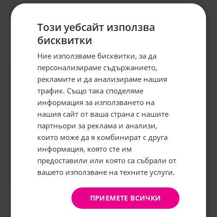
Този уебсайт използва
бисквитки
Отзиви към продукт
Ние използваме бисквитки, за да
персонализираме съдържанието,
КОМЕНТИРАЙ
рекламите и да анализираме нашия
трафик. Също така споделяме
информация за използването на
нашия сайт от ваша страна с нашите
Абонирайте се за бюлетина и
грабнете
-5%
отстъпка!
партньори за реклама и анализи,
които може да я комбинират с друга
Имейл:
информация, която сте им
предоставили или която са събрали от
вашето използване на техните услуги.
АБОНИРАНЕ
Не, благодаря
ПРИЕМЕТЕ ВСИЧКИ