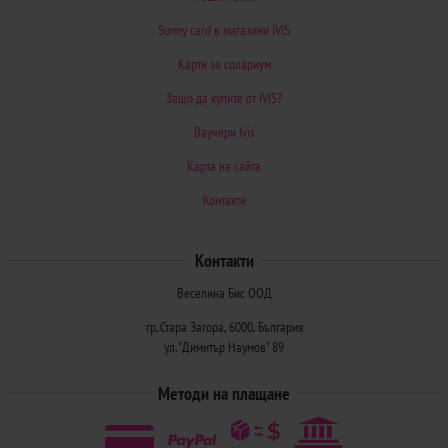
Sunny card в магазини IVIS
Карти за солариум
Защо да купите от IVIS?
Ваучери Ivis
Карта на сайта
Контакти
Контакти
Веселина Бис ООД
гр. Стара Загора, 6000, България
ул. "Димитър Наумов" 89
Методи на плащане