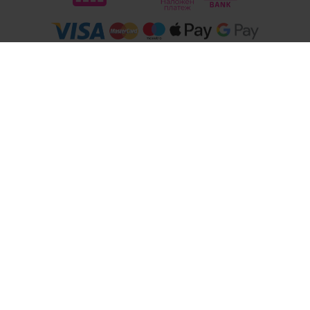
Следвайте ни
© 2026
Магазини Ivis: Парфюми, Козметика, Гримове, Био храни и напитки
- Всички права запазени.
Изработка на онлайн магазин
Valival Commerce