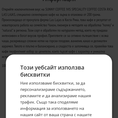
Открийте изключителния вкус на SUNNY COFFEE IVIS SPECIALITY COFFEE COSTA RICA
LAS LAJAS, специално селектирано кафе на зърна в опаковка от 200 грама.
Произхождащо от прочутата ферма Las Lajas в Коста Рика, това кафе е резултат от
новаторската работа на семейство Чакон, пионери в методите на обработка "honey" и
"natural" в региона. Този сорт е обработен по натурален метод, което му придава
интензивен и богат вкусов профил. Пригответе се за сетивно пътешествие с всяка
чаша, разкриващо сложни нотки на горски плодове, ванилия, какао и деликатен
карамел. Тялото е плътно и балансирано, а сладостта е запомняща се, правейки това
кафе перфектният избор за ценители, които търсят кафе с характер и уникална
история.
100% Arabica coffee beans
Този уебсайт използва
бисквитки
Ние използваме бисквитки, за да
персонализираме съдържанието,
рекламите и да анализираме нашия
трафик. Също така споделяме
информация за използването на
нашия сайт от ваша страна с нашите
Абонирайте се за бюлетина и