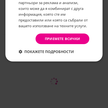
грабнете
-5%
отстъпка!
партньори за реклама и анализи,
които може да я комбинират с друга
Имейл:
информация, която сте им
предоставили или която са събрали от
вашето използване на техните услуги.
АБОНИРАНЕ
Отзиви към продукт
Не, благодаря
ПРИЕМЕТЕ ВСИЧКИ
КОМЕНТИРАЙ
ПОКАЖЕТЕ ПОДРОБНОСТИ