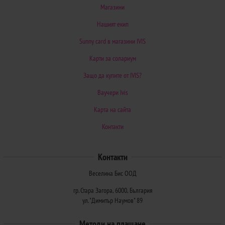
Магазини
Нашият екип
Sunny card в магазини IVIS
Карти за солариум
Защо да купите от IVIS?
Ваучери Ivis
Карта на сайта
Контакти
Контакти
Веселина Бис ООД
гр. Стара Загора, 6000, България
ул. "Димитър Наумов" 89
Методи на плащане