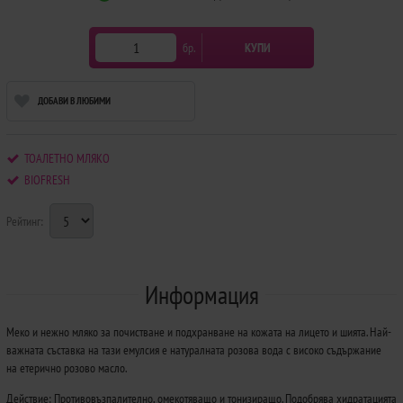
бр.
КУПИ
ДОБАВИ В ЛЮБИМИ
ТОАЛЕТНО МЛЯКО
BIOFRESH
Рейтинг:
Информация
Меко и нежно мляко за почистване и подхранване на кожата на лицето и шията. Най-
важната съставка на тази емулсия е натуралната розова вода с високо съдържание
на етерично розово масло.
Действие: Противовъзпалително, омекотяващо и тонизиращо. Подобрява хидратацията