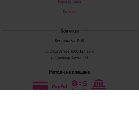
Карта на сайта
Контакти
Контакти
Веселина Бис ООД
гр. Стара Загора, 6000, България
ул. "Димитър Наумов" 89
Методи на плащане
Следвайте ни