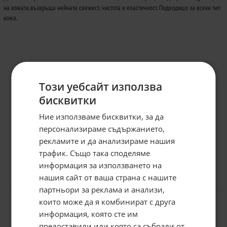
на кожата,възвръща нейната свежест, чистота и еластичност. Подходящo за всеки тип
кожа.
Този уебсайт използва
бисквитки
Ние използваме бисквитки, за да
персонализираме съдържанието,
рекламите и да анализираме нашия
трафик. Също така споделяме
информация за използването на
нашия сайт от ваша страна с нашите
Абонирайте се за бюлетина и
Отзиви към продукт
грабнете
-5%
отстъпка!
партньори за реклама и анализи,
които може да я комбинират с друга
Имейл:
информация, която сте им
КОМЕНТИРАЙ
предоставили или която са събрали от