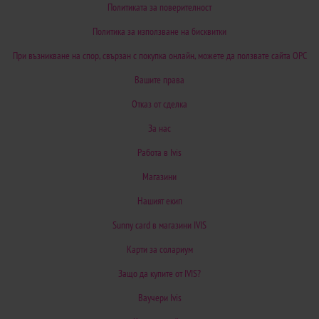
Политиката за поверителност
Политика за използване на бисквитки
При възникване на спор, свързан с покупка онлайн, можете да ползвате сайта ОРС
Вашите права
Отказ от сделка
За нас
Работа в Ivis
Магазини
Нашият екип
Sunny card в магазини IVIS
Карти за солариум
Защо да купите от IVIS?
Ваучери Ivis