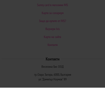
Sunny card в магазини IVIS
Карти за солариум
Защо да купите от IVIS?
Ваучери Ivis
Карта на сайта
Контакти
Контакти
Веселина Бис ООД
гр. Стара Загора, 6000, България
ул. "Димитър Наумов" 89
Методи на плащане