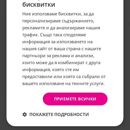
бисквитки
Ние използваме бисквитки, за да
персонализираме съдържанието,
Отзиви към продукт
рекламите и да анализираме нашия
трафик. Също така споделяме
КОМЕНТИРАЙ
информация за използването на
нашия сайт от ваша страна с нашите
Абонирайте се за бюлетина и
грабнете
-5%
отстъпка!
партньори за реклама и анализи,
които може да я комбинират с друга
Имейл:
информация, която сте им
предоставили или която са събрали от
вашето използване на техните услуги.
АБОНИРАНЕ
Не, благодаря
ПРИЕМЕТЕ ВСИЧКИ
ПОКАЖЕТЕ ПОДРОБНОСТИ