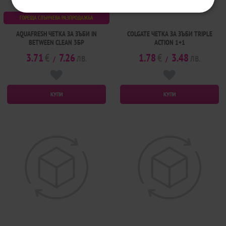
ГОРЕЩА СЛЪНЧЕВА РАЗПРОДАЖБА
AQUAFRESH ЧЕТКА ЗА ЗЪБИ IN
COLGATE ЧЕТКА ЗА ЗЪБИ TRIPLE
BETWEEN CLEAN 3БР
ACTION 1+1
3.71
€
7.26
лв.
1.78
€
3.48
лв.
/
/
КУПИ
КУПИ