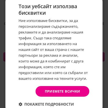
Този уебсайт използва
бисквитки
Ние използваме бисквитки, за да
COLGATE ПАСТА ЗА ЗЪБИ MAX FRESH
ASTERA ЧЕТКА ЗА ЗЪБИ FLEX ACTIVE
персонализираме съдържанието,
COOLING CRYSTALS CLEAN MINT
1+1
рекламите и да анализираме нашия
100МЛ
1.38
€
2.70
лв.
/
трафик. Също така споделяме
2.58
€
5.05
лв.
/
информация за използването на
нашия сайт от ваша страна с нашите
Абонирайте се за бюлетина и
грабнете
-5%
отстъпка!
партньори за реклама и анализи,
КУПИ
КУПИ
които може да я комбинират с друга
Имейл:
информация, която сте им
предоставили или която са събрали от
вашето използване на техните услуги.
АБОНИРАНЕ
Не, благодаря
ПРИЕМЕТЕ ВСИЧКИ
ПОКАЖЕТЕ ПОДРОБНОСТИ