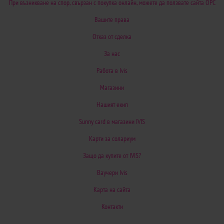
При възникване на спор, свързан с покупка онлайн, можете да ползвате сайта ОРС
Вашите права
Отказ от сделка
За нас
Работа в Ivis
Магазини
Нашият екип
Sunny card в магазини IVIS
Карти за солариум
Защо да купите от IVIS?
Ваучери Ivis
Карта на сайта
Контакти