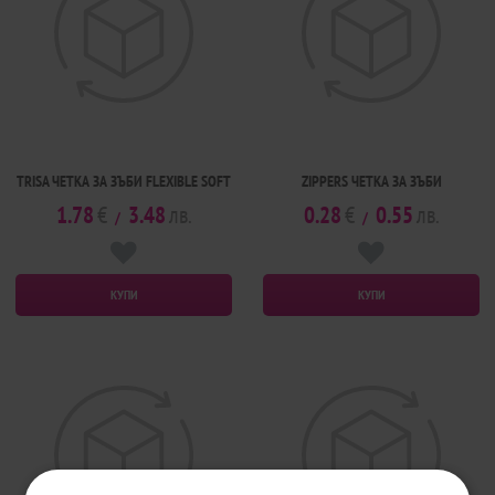
TRISA ЧЕТКА ЗА ЗЪБИ FLEXIBLE SOFT
ZIPPERS ЧЕТКА ЗА ЗЪБИ
1.78
€
3.48
лв.
0.28
€
0.55
лв.
/
/
КУПИ
КУПИ