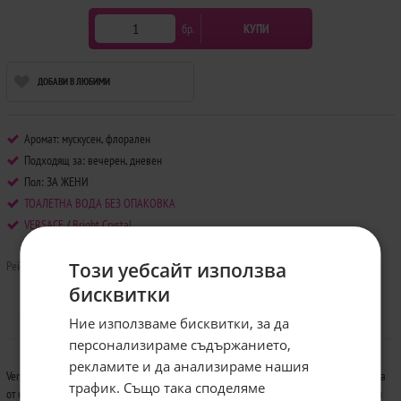
бр.
КУПИ
ДОБАВИ В ЛЮБИМИ
Аромат: мускусен, флорален
Подходящ за: вечерен, дневен
Пол: ЗА ЖЕНИ
ТОАЛЕТНА ВОДА БЕЗ ОПАКОВКА
VERSACE
/
Bright Crystal
Рейтинг:
Този уебсайт използва
бисквитки
Ние използваме бисквитки, за да
Информация
персонализираме съдържанието,
рекламите и да анализираме нашия
Versace Bright Crystal, новия свеж, цветен аромат. Уханието съчетава в себе си зърна
трафик. Също така споделяме
от нар, леден акорд, ярки нотки на узо, преминаващи в акорди на магнолия, божур и