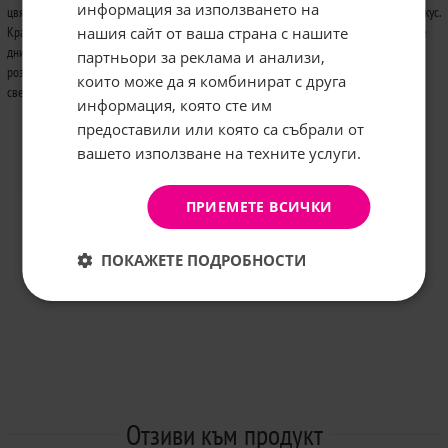
информация за използването на
цвят на лотус. Базисните нотки на аромата са представени от чувствена амбра и мускус.
нашия сайт от ваша страна с нашите
Крайният резултат е превъзходен летен аромат, изключително подходящ за топлите
Абонирайте се за бюлетина и
дни. Разкошният флакон е изработен от прозрачно стъкло, разкриващо нежно-
грабнете
-5%
отстъпка!
партньори за реклама и анализи,
розовата течност. Външната опаковка също е в розови оттенъци, които подчертават
които може да я комбинират с друга
свежестта на аромата. Лансиран през 2006 година.
Имейл:
информация, която сте им
предоставили или която са събрали от
вашето използване на техните услуги.
АБОНИРАНЕ
Не, благодаря
ПРИЕМЕТЕ ВСИЧКИ
ПОКАЖЕТЕ ПОДРОБНОСТИ
Отзиви към продукт