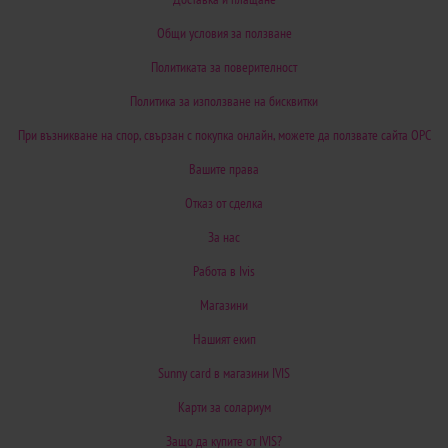
Общи условия за ползване
Политиката за поверителност
Политика за използване на бисквитки
При възникване на спор, свързан с покупка онлайн, можете да ползвате сайта ОРС
Вашите права
Отказ от сделка
За нас
Работа в Ivis
Магазини
Нашият екип
Sunny card в магазини IVIS
Карти за солариум
Защо да купите от IVIS?