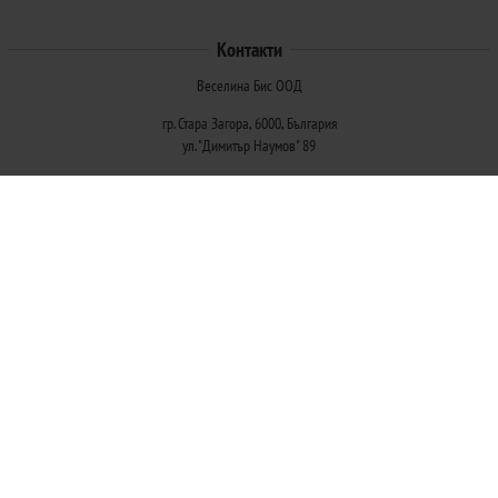
Контакти
Веселина Бис ООД
гр. Стара Загора, 6000, България
ул. "Димитър Наумов" 89
Методи на плащане
Следвайте ни
© 2026
Магазини Ivis: Парфюми, Козметика, Гримове, Био храни и напитки
- Всички права запазени.
Изработка на онлайн магазин
Valival Commerce