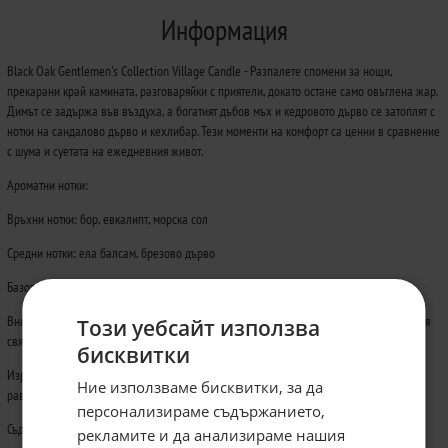
Информация
Black Oak Gentlemen's Collection Village Candle - Разпалете спомени за нощи,
прекарани край камината, разговаряйки с приятели, докато остане само овъглена жар.
Димът се задържа във въздуха, а богатият дъбов мъх и кедровото дърво се затоплят с
нотки на сандалово дърво и кехлибар. Тези моменти на комфорт са ценни в сравнение
с шума и суетата на ежедневния живот.
Ароматни нотки:
Връхни нотки: бор, евкалипт, морска сол
Средни нотки: ела балсам, брезово дърво
Базови нотки: мускус, кедрово дърво, мъх
Внимателно и ръчно подрязвани, тези свещи осветяват домовете и сърцата по целия
Този уебсайт използва
свят.
бисквитки
Изработени от парафинов восък, одобрен за контакт с храни, осигуряващ чисто и
Ние използваме бисквитки, за да
равномерно горене.
персонализираме съдържанието,
Съдържа безоловни, ръчно подрязвани памучни фитили.
рекламите и да анализираме нашия