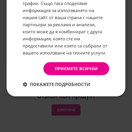
трафик. Също така споделяме
информация за използването на
нашия сайт от ваша страна с нашите
Абонирайте се за бюлетина и
грабнете
-5%
отстъпка!
партньори за реклама и анализи,
които може да я комбинират с друга
Имейл:
информация, която сте им
предоставили или която са събрали от
вашето използване на техните услуги.
АБОНИРАНЕ
Не, благодаря
ПРИЕМЕТЕ ВСИЧКИ
ПОКАЖЕТЕ ПОДРОБНОСТИ
Отзиви към продукт
КОМЕНТИРАЙ