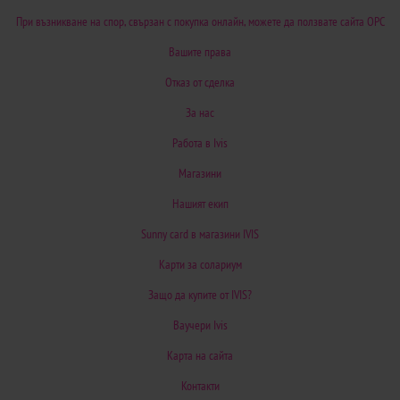
При възникване на спор, свързан с покупка онлайн, можете да ползвате сайта ОРС
Вашите права
Отказ от сделка
За нас
Работа в Ivis
Магазини
Нашият екип
Sunny card в магазини IVIS
Карти за солариум
Защо да купите от IVIS?
Ваучери Ivis
Карта на сайта
Контакти