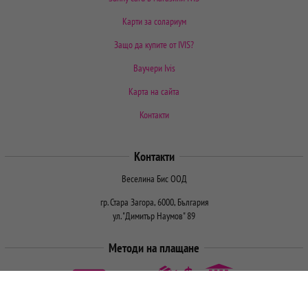
Карти за солариум
Защо да купите от IVIS?
Ваучери Ivis
Карта на сайта
Контакти
Контакти
Веселина Бис ООД
гр. Стара Загора, 6000, България
ул. "Димитър Наумов" 89
Методи на плащане