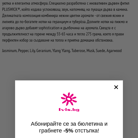
уютна и елегантна атмосфера. Специално разработена с иновативен дървен фитил
PLUSWICK®, който издава успокояващ звук, напомнящ на пукащи дърва в камина.
Деликатната композиция комбинира нежни цветни аромати - от свежия яснин и
лилията до по-богатите нотки на геранциум и туберо́за. Долните нотки на пижмо и
агарово дърво добавят sophistication и дълбочина на аромата. Свещта е с
продължителност на горене между 55-65 часа и тегло 275 грама, което я прави
перфектен избор за създаване на топла и приятна домашна обстановка.
Jasminum, Pepper, Lily, Geranium, Ylang Ylang, Tuberose, Musk, Suede, Agarwood
Абонирайте се за бюлетина и
грабнете
-5%
отстъпка!