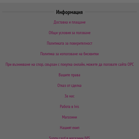
Информация
Доставка и плащане
Общи условия за ползване
Политиката за поверителност
Политика за използване на бисквитки
При възникване на спор, свързан с покупка онлайн, можете да ползвате сайта ОРС
Вашите права
Отказ от сделка
За нас
Работа в Ivis
Магазини
Нашият екип
Sunny card в магазини IVIS