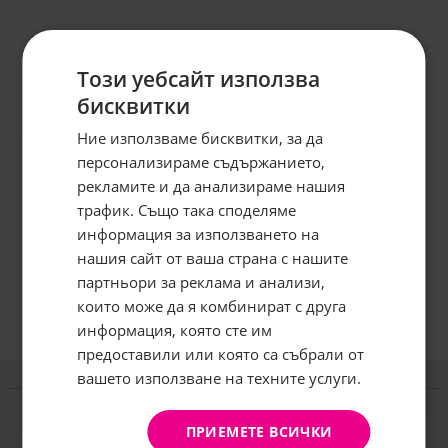
Този уебсайт използва
бисквитки
Ние използваме бисквитки, за да
персонализираме съдържанието,
рекламите и да анализираме нашия
трафик. Също така споделяме
информация за използването на
нашия сайт от ваша страна с нашите
Абонирайте се за бюлетина и
грабнете
-5%
отстъпка!
партньори за реклама и анализи,
които може да я комбинират с друга
Имейл:
информация, която сте им
предоставили или която са събрали от
вашето използване на техните услуги.
АБОНИРАНЕ
Информация
Не, благодаря
Доставка и плащане
ПРИЕМЕТЕ ВСИЧКИ