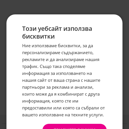
Този уебсайт използва
бисквитки
Ние използваме бисквитки, за да
персонализираме съдържанието,
рекламите и да анализираме нашия
трафик. Също така споделяме
информация за използването на
нашия сайт от ваша страна с нашите
Абонирайте се за бюлетина и
грабнете
-5%
отстъпка!
партньори за реклама и анализи,
които може да я комбинират с друга
Имейл:
информация, която сте им
предоставили или която са събрали от
вашето използване на техните услуги.
АБОНИРАНЕ
Информация
Не, благодаря