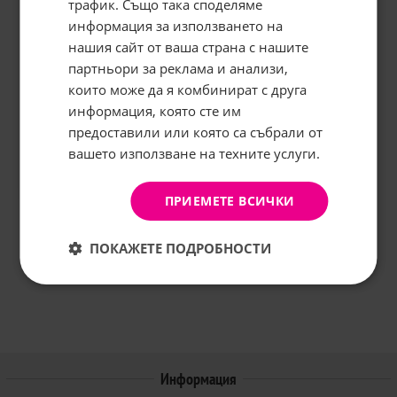
трафик. Също така споделяме
информация за използването на
нашия сайт от ваша страна с нашите
Абонирайте се за бюлетина и
грабнете
-5%
отстъпка!
партньори за реклама и анализи,
които може да я комбинират с друга
Имейл:
информация, която сте им
предоставили или която са събрали от
вашето използване на техните услуги.
АБОНИРАНЕ
Не, благодаря
ПРИЕМЕТЕ ВСИЧКИ
ПОКАЖЕТЕ ПОДРОБНОСТИ
Информация