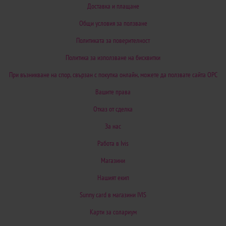
Доставка и плащане
Общи условия за ползване
Политиката за поверителност
Политика за използване на бисквитки
При възникване на спор, свързан с покупка онлайн, можете да ползвате сайта ОРС
Вашите права
Отказ от сделка
За нас
Работа в Ivis
Магазини
Нашият екип
Sunny card в магазини IVIS
Карти за солариум