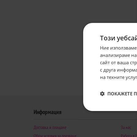
Този уебса
Ние използваме
анализираме на
сайт от ваша ст
с друга информа
на техните услуг
ПОКАЖЕТЕ 
Информация
Доставка и плащане
За нас
Общи условия за ползване
Работа в I