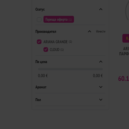
Статус
Гореща оферта
(1)
Производител
Изчисти
К
ARIANA GRANDE
(1)
AR
CLOUD
(1)
ПАРФ
По цена
0.00 €
0.00 €
60.
Аромат
Пол