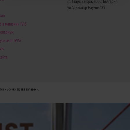
гр. Стара Загора, 6000, България
ул. "Димитър Наумов" 89
кип
d в магазини IVIS
 солариум
упите от IVIS?
vis
сайта
тки
- Всички права запазени.