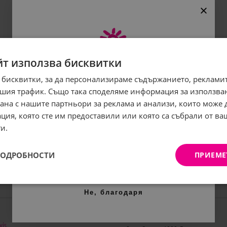
йт използва бисквитки
 бисквитки, за да персонализираме съдържанието, рекламит
Абонирайте се за бюлетина
шия трафик. Също така споделяме информация за използва
и грабнете
-5%
отстъпка!
рана с нашите партньори за реклама и анализи, които може
ция, която сте им предоставили или която са събрали от в
Имейл:
и.
ПОДРОБНОСТИ
ПРИЕМЕ
АБОНИРАНЕ
Контакти
Не, благодаря
Веселина Бис ООД
vis