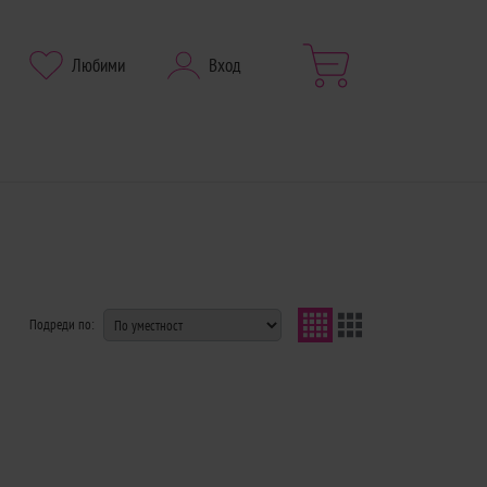
Любими
Вход
Подреди по: