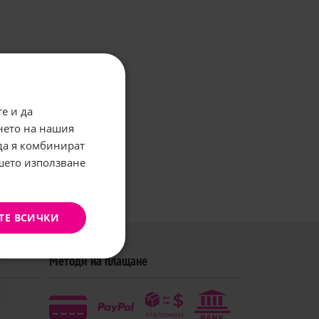
е и да
нето на нашия
 да я комбинират
ашето използване
ТЕ ВСИЧКИ
Методи на плащане