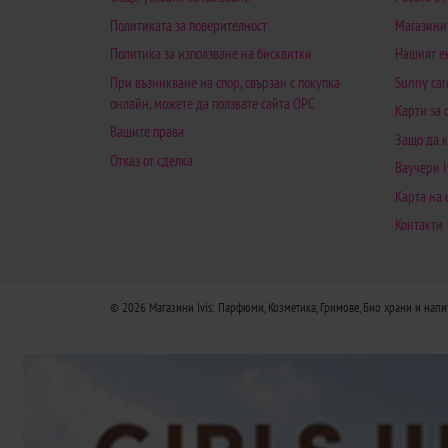
Политиката за поверителност
Магазини
Политика за използване на бисквитки
Нашият е
При възникване на спор, свързан с покупка
Sunny car
онлайн, можете да ползвате сайта ОРС
Карти за
Вашите права
Защо да к
Отказ от сделка
Ваучери I
Карта на 
Контакти
© 2026
Магазини Ivis: Парфюми, Козметика, Гримове, Био храни и напи